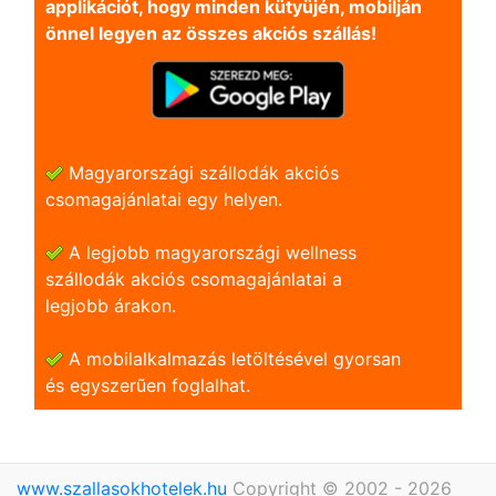
applikációt, hogy minden kütyüjén, mobilján
önnel legyen az összes akciós szállás!
Magyarországi szállodák akciós
csomagajánlatai egy helyen.
A legjobb magyarországi wellness
szállodák akciós csomagajánlatai a
legjobb árakon.
A mobilalkalmazás letöltésével gyorsan
és egyszerũen foglalhat.
www.szallasokhotelek.hu
Copyright © 2002 - 2026