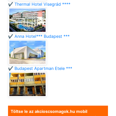
✔️ Thermal Hotel Visegrád ****
✔️ Anna Hotel*** Budapest ***
✔️ Budapest Apartman Etele ***
Töltse le az akcioscsomagok.hu mobil