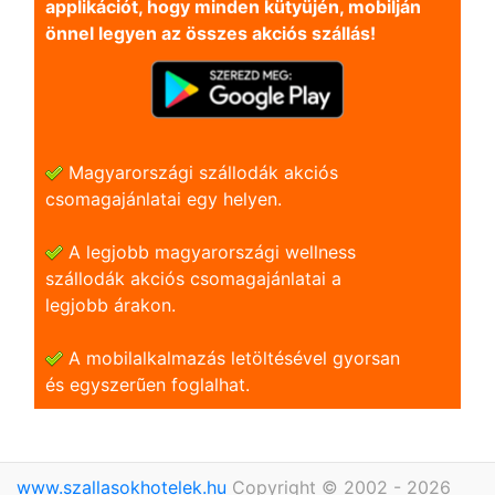
applikációt, hogy minden kütyüjén, mobilján
önnel legyen az összes akciós szállás!
Magyarországi szállodák akciós
csomagajánlatai egy helyen.
A legjobb magyarországi wellness
szállodák akciós csomagajánlatai a
legjobb árakon.
A mobilalkalmazás letöltésével gyorsan
és egyszerũen foglalhat.
www.szallasokhotelek.hu
Copyright © 2002 - 2026