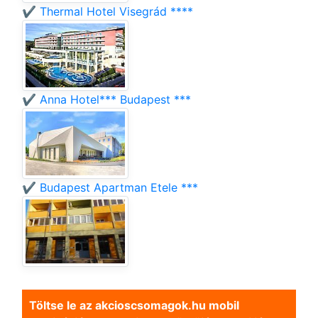
✔️ Thermal Hotel Visegrád ****
✔️ Anna Hotel*** Budapest ***
✔️ Budapest Apartman Etele ***
Töltse le az akcioscsomagok.hu mobil