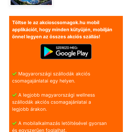
Töltse le az akcioscsomagok.hu mobil
applikációt, hogy minden kütyüjén, mobilján
önnel legyen az összes akciós szállás!
Magyarországi szállodák akciós
csomagajánlatai egy helyen.
A legjobb magyarországi wellness
szállodák akciós csomagajánlatai a
legjobb árakon.
A mobilalkalmazás letöltésével gyorsan
és egyszerũen foglalhat.