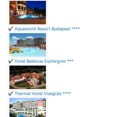
✔️ Aquaworld Resort Budapest ****
✔️ Hotel Bellevue Esztergom ***
✔️ Thermal Hotel Visegrád ****