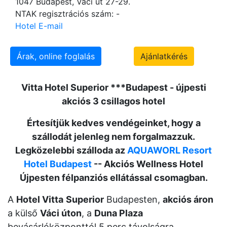
1047 Budapest, Váci út 27-29.
NTAK regisztrációs szám: -
Hotel E-mail
Árak, online foglalás
Ajánlatkérés
Vitta Hotel Super
ior ***Budapest - újpesti
akciós 3 csillagos hotel
Értesítjük kedves vendégeinket, hogy a
szállodát jelenleg nem forgalmazzuk.
Legközelebbi szálloda az
AQUAWORL Resort
Hotel Budapest
-- Akciós Wellness Hotel
Újpesten félpanziós ellátással csomagban.
A
Hotel Vitta
Superior
Budapesten,
akciós áron
a külső
Váci úton
, a
Duna Plaza
bevásárlóközponttól 5 perc távolságra