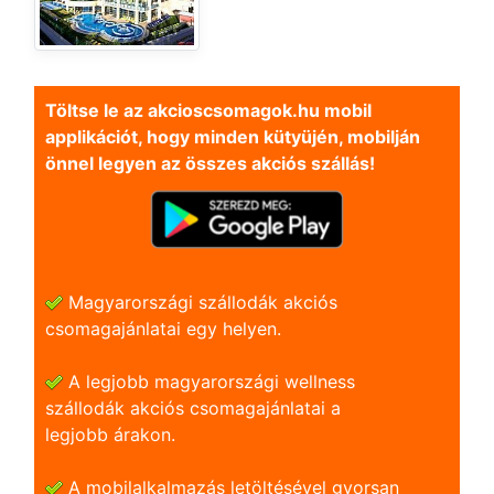
Töltse le az akcioscsomagok.hu mobil
applikációt, hogy minden kütyüjén, mobilján
önnel legyen az összes akciós szállás!
Magyarországi szállodák akciós
csomagajánlatai egy helyen.
A legjobb magyarországi wellness
szállodák akciós csomagajánlatai a
legjobb árakon.
A mobilalkalmazás letöltésével gyorsan