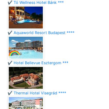
✔️ Tó Wellness Hotel Bánk ***
✔️ Aquaworld Resort Budapest ****
✔️ Hotel Bellevue Esztergom ***
✔️ Thermal Hotel Visegrád ****