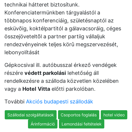
technikai hátteret biztosítunk.
Konferenciatermünkben tárgyalástól a
többnapos konferenciáig, születésnaptól az
esküvõig, koktélpartitól a gálavacsoráig, céges
összejöveteltõl a partner partiig vállaljuk
rendezvényeinek teljes körû megszervezését,
lebonyolítását
Gépkocsival ill. autóbusszal érkező vendégek
részére
védett parkolási
lehetőség áll
rendelkezésre a szálloda közvetlen közelében
vagy a
Hotel
Vitta
előtti parkolóban.
További
Akciós budapesti szállodák
Szállodai szolgáltatások
Csoportos foglalás
hotel video
Árinformáció
Lemondási feltételek