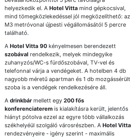
helyezkedik el. A
Hotel Vitta
mind gépkocsival,
mind tömegközlekedéssel jól megközelíthető: az
M3 metróvonal újpesti végállomásától 5 percre
található.
A
Hotel Vitta
90
kényelmesen berendezett
szobával
rendelkezik, melyek mindegyike
zuhanyzós/WC-s fürdőszobával, TV-vel és
telefonnal várja a vendégeket. A hotelben 4 db
nagyobb méretű apartman és 1 db mozgássérült
szoba is a vendégek rendelkezésére áll.
A
drinkbár
mellett egy
200 fős
konferenciaterem
is kialakításra került, jelentős
hiányt pótolva ezzel az egyre több vállalkozás
székhelyéül szolgáló városrészben. A
Hotel Vitta
rendezvényeire - igény szerint - maximális