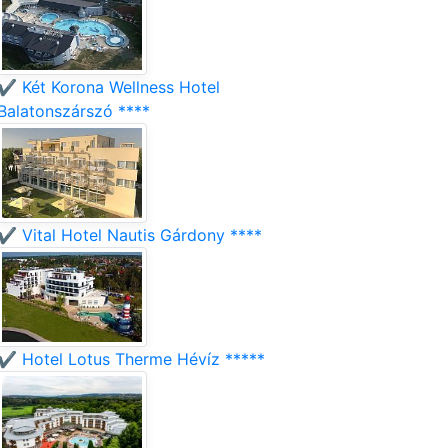
✔️ Két Korona Wellness Hotel
Balatonszárszó ****
✔️ Vital Hotel Nautis Gárdony ****
✔️ Hotel Lotus Therme Hévíz *****