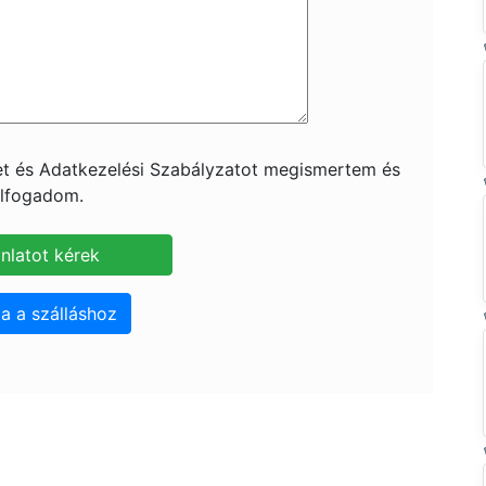
ket és Adatkezelési Szabályzatot megismertem és
lfogadom.
a a szálláshoz