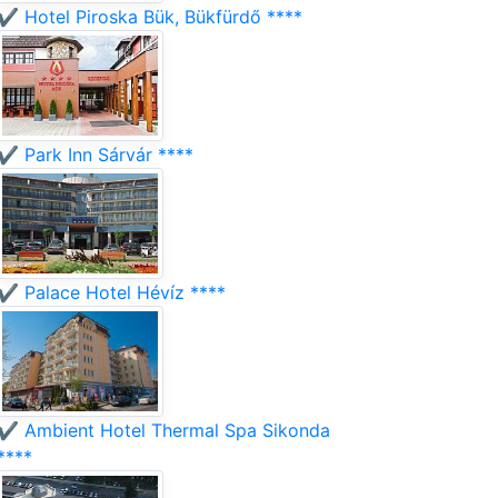
✔️ Hotel Piroska Bük, Bükfürdő ****
✔️ Park Inn Sárvár ****
✔️ Palace Hotel Hévíz ****
✔️ Ambient Hotel Thermal Spa Sikonda
****