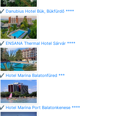
✔️ Danubius Hotel Bük, Bükfürdő ****
✔️ ENSANA Thermal Hotel Sárvár ****
✔️ Hotel Marina Balatonfüred ***
✔️ Hotel Marina Port Balatonkenese ****