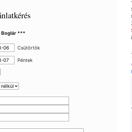
nlatkérés
 Boglár ***
Csütörtök
Péntek