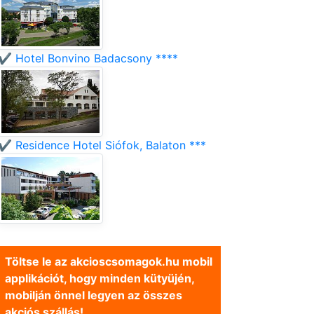
✔️ Hotel Bonvino Badacsony ****
✔️ Residence Hotel Siófok, Balaton ***
Töltse le az akcioscsomagok.hu mobil
applikációt, hogy minden kütyüjén,
mobilján önnel legyen az összes
akciós szállás!