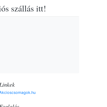
s szállás itt!
Linkek
Akcioscsomagok.hu
Foglalás