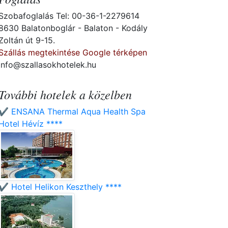
Szobafoglalás Tel: 00-36-1-2279614
8630 Balatonboglár - Balaton - Kodály
Zoltán út 9-15.
Szállás megtekintése Google térképen
info@szallasokhotelek.hu
További hotelek a közelben
✔️ ENSANA Thermal Aqua Health Spa
Hotel Hévíz ****
✔️ Hotel Helikon Keszthely ****