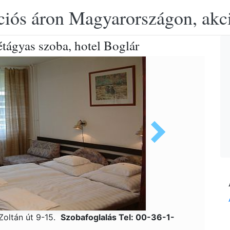
ciós áron Magyarországon, akció
étágyas szoba, hotel Boglár
Zoltán út 9-15.
Szobafoglalás Tel: 00-36-1-