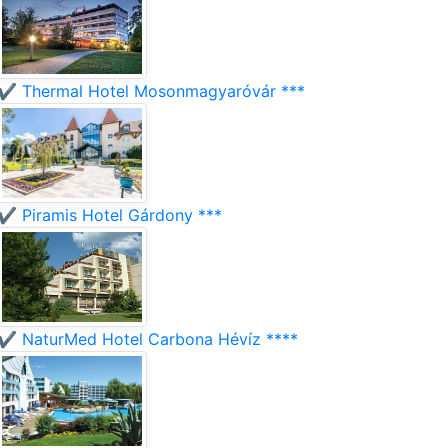
✔️ Thermal Hotel Mosonmagyaróvár ***
✔️ Piramis Hotel Gárdony ***
✔️ NaturMed Hotel Carbona Hévíz ****