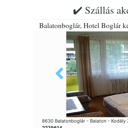
✔️ Szállás ak
Balatonboglár, Hotel Boglár k
8630 Balatonboglár - Balaton - Kodály 
2279614