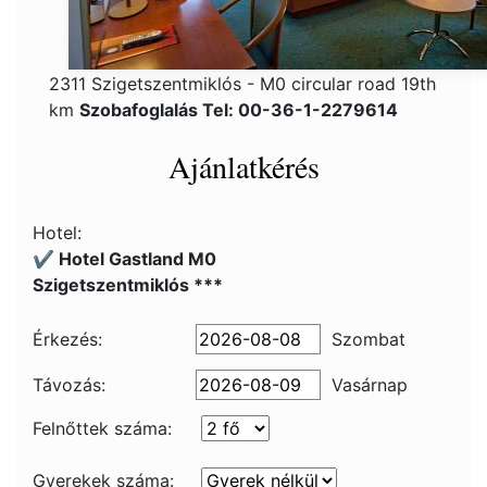
2311 Szigetszentmiklós - M0 circular road 19th
km
Szobafoglalás Tel: 00-36-1-2279614
Ajánlatkérés
Hotel:
✔️ Hotel Gastland M0
Szigetszentmiklós ***
Érkezés:
Szombat
Távozás:
Vasárnap
Felnőttek száma:
Gyerekek száma: