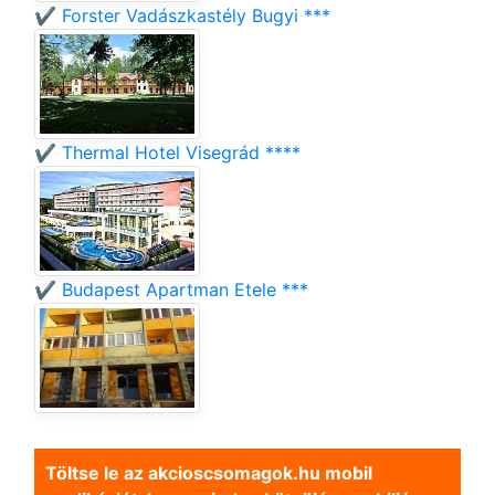
✔️ Forster Vadászkastély Bugyi ***
✔️ Thermal Hotel Visegrád ****
✔️ Budapest Apartman Etele ***
Töltse le az akcioscsomagok.hu mobil