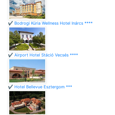
✔️ Bodrogi Kúria Wellness Hotel Inárcs ****
✔️ Airport Hotel Stáció Vecsés ****
✔️ Hotel Bellevue Esztergom ***