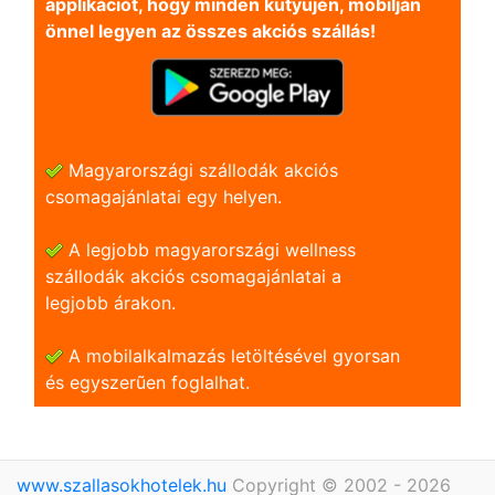
applikációt, hogy minden kütyüjén, mobilján
önnel legyen az összes akciós szállás!
Magyarországi szállodák akciós
csomagajánlatai egy helyen.
A legjobb magyarországi wellness
szállodák akciós csomagajánlatai a
legjobb árakon.
A mobilalkalmazás letöltésével gyorsan
és egyszerũen foglalhat.
www.szallasokhotelek.hu
Copyright © 2002 - 2026