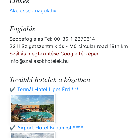
Linkek
Akcioscsomagok.hu
Foglalás
Szobafoglalás Tel: 00-36-1-2279614
2311 Szigetszentmiklós - M0 circular road 19th km
Szállás megtekintése Google térképen
info@szallasokhotelek.hu
További hotelek a közelben
✔️ Termál Hotel Liget Érd ***
✔️ Airport Hotel Budapest ****