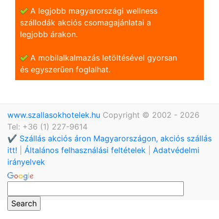
A legjobb magyarországi wellness
szállodák akciós csomagajánlatai a
legjobb árakon.
A mobilalkalmazás letöltésével gyorsan
és egyszerũen foglalhat.
www.szallasokhotelek.hu
Copyright © 2002 - 2026
Tel: +36 (1) 227-9614
✔️ Szállás akciós áron Magyarországon, akciós szállás
itt!
|
Általános felhasználási feltételek
|
Adatvédelmi
irányelvek