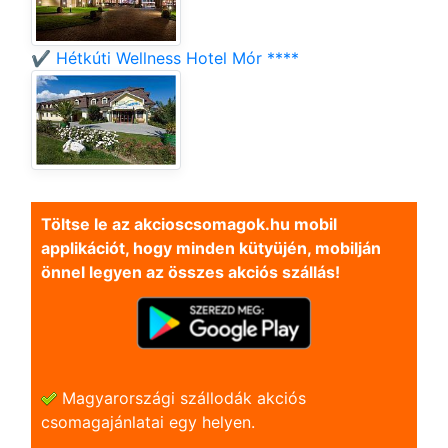
✔️ Hétkúti Wellness Hotel Mór ****
Töltse le az akcioscsomagok.hu mobil
applikációt, hogy minden kütyüjén, mobilján
önnel legyen az összes akciós szállás!
Magyarországi szállodák akciós
csomagajánlatai egy helyen.