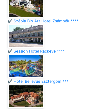
✔️ Szépia Bio Art Hotel Zsámbék ****
✔️ Session Hotel Ráckeve ****
✔️ Hotel Bellevue Esztergom ***