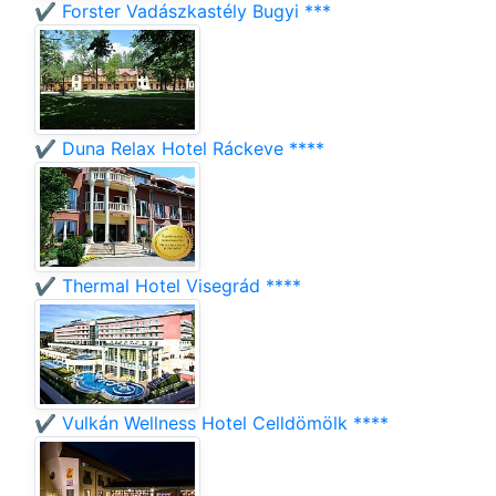
✔️ Forster Vadászkastély Bugyi ***
✔️ Duna Relax Hotel Ráckeve ****
✔️ Thermal Hotel Visegrád ****
✔️ Vulkán Wellness Hotel Celldömölk ****