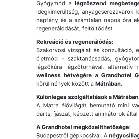
Gyógymód a
légzőszervi megbeteg
idegkimerültség, anyagcserezavarok 
napfény és a számtalan napos óra elős
regenerálódását, feltöltődést
Rekreáció és regenerálódás:
Szakorvosi vizsgálat és konzultáció
életmód - szaktanácsadás, gyógytorn
légzőkúra légzőtornával, alternatí
wellness hétvégére a Grandhotel G
körülmények között a
Mátrában
.
Különleges
szolgáltatások a Mátrában
A Mátra élővilágát bemutató mini vad
darts, íjászat, képzett animátorok álta
A Grandhotel megközelíthetősége
:
Budapestről gépkocsival
: A
négycsilla