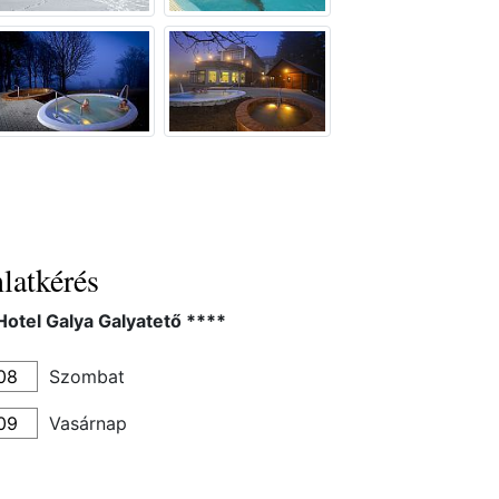
latkérés
Hotel Galya Galyatető ****
Szombat
Vasárnap