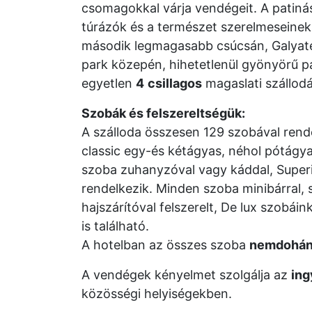
csomagokkal várja vendégeit. A patinás 
túrázók és a természet szerelmeseinek
második legmagasabb csúcsán, Galyate
park közepén, hihetetlenül gyönyörű 
egyetlen
4
csillagos
magaslati szállodá
Szobák és felszereltségük:
A szálloda összesen 129 szobával rende
classic egy-és kétágyas, néhol pótágy
szoba zuhanyzóval vagy káddal, Super
rendelkezik. Minden szoba minibárral, s
hajszárítóval felszerelt, De lux szobái
is található.
A hotelban az összes szoba
nemdohá
A vendégek kényelmet szolgálja az
ing
közösségi helyiségekben.