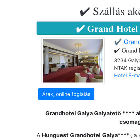
✔️ Szállás ak
✔️ Grand Hotel 
✔️ Grand
✔️ Grand 
3234 Galya
NTAK regis
Hotel E-ma
Árak, online foglalás
Grandhotel Galya Galyatető **** a
csomag
A
Hunguest
Grandhotel
Galya
**** , a