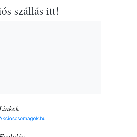
s szállás itt!
Linkek
Akcioscsomagok.hu
Foglalás