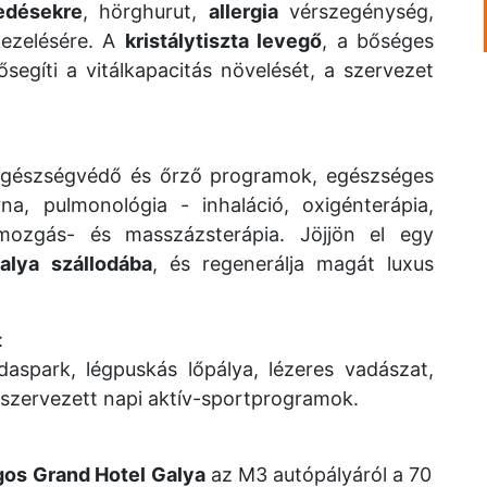
edésekre
, hörghurut,
allergia
vérszegénység,
kezelésére. A
kristálytiszta levegő
, a bőséges
egíti a vitálkapacitás növelését, a szervezet
, egészségvédő és őrző programok, egészséges
a, pulmonológia - inhaláció, oxigénterápia,
v mozgás- és masszázsterápia. Jöjjön el egy
alya szállodába
, és regenerálja magát luxus
:
aspark, légpuskás lőpálya, lézeres vadászat,
l szervezett napi aktív-sportprogramok.
gos
Grand Hotel
Galya
az M3 autópályáról a 70