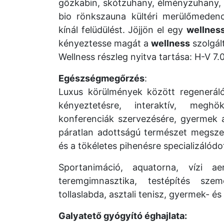
gőzkabin, skótzuhany, élményzuhany, p
bio rönkszauna kültéri merülőmeden
kínál felüdülést. Jöjjön el egy
wellnes
kényeztesse magát a
wellness
szolgál
Wellness részleg nyitva tartása: H-V 7.
Egészségmegőrzés
:
Luxus körülmények között regeneráló
kényeztetésre, interaktív, meg
konferenciák szervezésére, gyermek a
páratlan adottságú természet megszer
és a tökéletes pihenésre specializálódo
Sportanimáció, aquatorna, vízi aer
teremgimnasztika, testépítés szemé
tollaslabda, asztali tenisz, gyermek- és 
Galyatető gyógyító éghajlata: