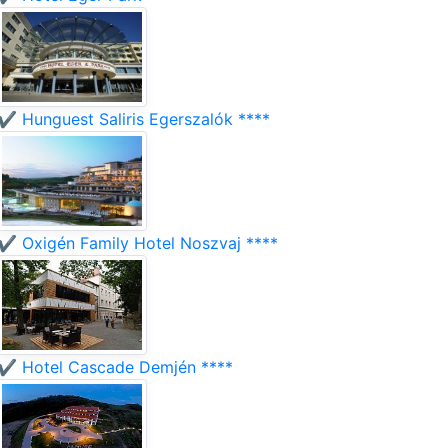
✔️ Hunguest Saliris Egerszalók ****
✔️ Oxigén Family Hotel Noszvaj ****
✔️ Hotel Cascade Demjén ****