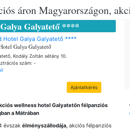
ciós áron Magyarországon, akció
Galya Galyatető ****
 Hotel Galya Galyatető ****
Hotel Galya Galyatető
tető, Kodály Zoltán sétány 10.
ztrációs szám: -
il
Ajánlatkérés
kciós wellness hotel Galyatetőn félpanziós
ban a Mátrában
 4 évszak
élményszállodája,
akciós félpanziós