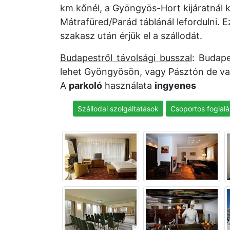
km kőnél, a Gyöngyös-Hort kijáratnál k
Mátrafüred/Parád táblánál lefordulni. E
szakasz után érjük el a szállodát.
Budapestről távolsági busszal
: Budape
lehet Gyöngyösön, vagy Pásztón de van 
A
parkoló
használata
ingyenes
Szállodai szolgáltatások
Csoportos foglalá