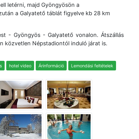
ell letérni, majd Gyöngyösön a
zután a Galyatető táblát figyelve kb 28 km
st - Gyöngyös - Galyatető vonalon. Átszállás
közvetlen Népstadiontól induló járat is.
s
hotel video
Árinformáció
Lemondási feltételek