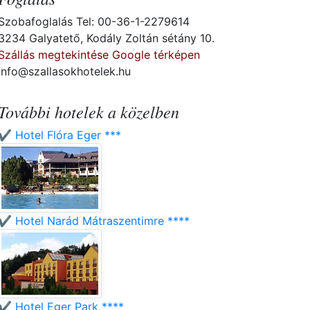
Szobafoglalás Tel: 00-36-1-2279614
3234 Galyatető, Kodály Zoltán sétány 10.
Szállás megtekintése Google térképen
info@szallasokhotelek.hu
További hotelek a közelben
✔️ Hotel Flóra Eger ***
✔️ Hotel Narád Mátraszentimre ****
✔️ Hotel Eger Park ****