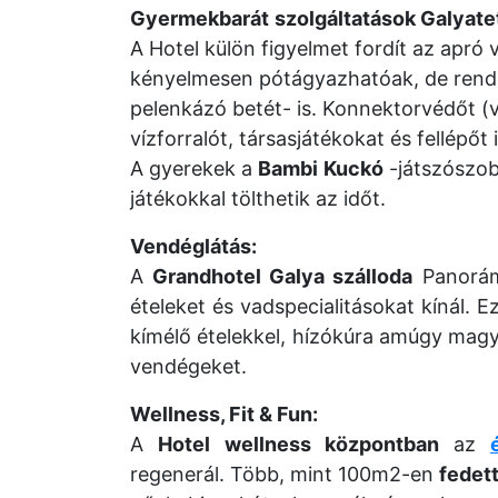
Gyermekbarát
szolgáltatások Galyate
A Hotel külön figyelmet fordít az apr
kényelmesen pótágyazhatóak, de rendel
pelenkázó betét- is. Konnektorvédőt (v
vízforralót, társasjátékokat és fellépőt 
A gyerekek a
Bambi
Kuckó
-játszószob
játékokkal tölthetik az időt.
Vendéglátás:
A
Grandhotel Galya szálloda
Panorám
ételeket és vadspecialitásokat kínál.
kímélő ételekkel, hízókúra amúgy magy
vendégeket.
Wellness, Fit & Fun:
A
Hotel
wellness központban
az
regenerál. Több, mint 100m2-en
fedet