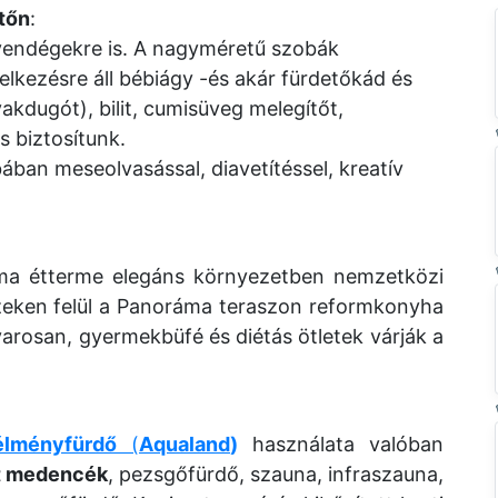
tőn
:
ó vendégekre is. A nagyméretű szobák
kezésre áll bébiágy -és akár fürdetőkád és
akdugót), bilit, cumisüveg melegítőt,
is biztosítunk.
ában meseolvasással, diavetítéssel, kreatív
a étterme elegáns környezetben nemzetközi
 Ezeken felül a Panoráma teraszon reformkonyha
arosan, gyermekbüfé és diétás ötletek várják a
élményfürdő
(
Aqualand
)
használata valóban
t medencék
, pezsgőfürdő, szauna, infraszauna,