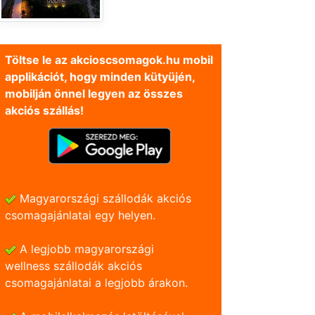
Töltse le az akcioscsomagok.hu mobil
applikációt, hogy minden kütyüjén,
mobilján önnel legyen az összes
akciós szállás!
Magyarországi szállodák akciós
csomagajánlatai egy helyen.
A legjobb magyarországi
wellness szállodák akciós
csomagajánlatai a legjobb árakon.