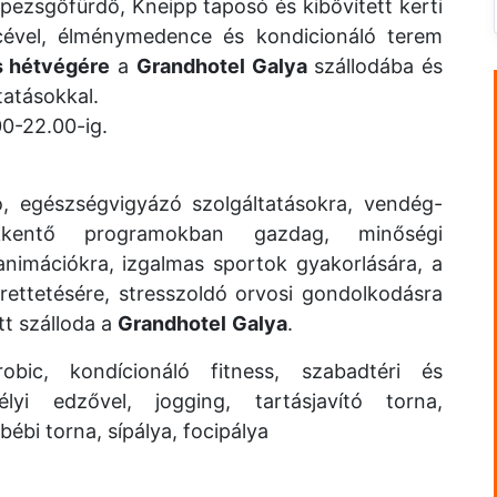
ezsgőfürdő, Kneipp taposó és kibővített kerti
cével, élménymedence és kondicionáló terem
s hétvégére
a
Grandhotel Galya
szállodába és
tatásokkal.
00-22.00-ig.
, egészségvigyázó szolgáltatásokra, vendég-
hökkentő programokban gazdag, minőségi
nimációkra, izgalmas sportok gyakorlására, a
ettetésére, stresszoldó orvosi gondolkodásra
tt szálloda a
Grandhotel
Galya
.
obic, kondícionáló fitness, szabadtéri és
lyi edzővel, jogging, tartásjavító torna,
bébi torna, sípálya, focipálya