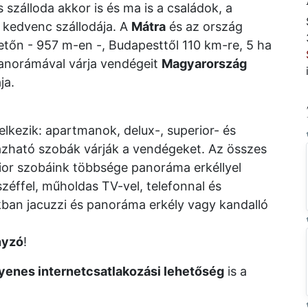
szálloda akkor is és ma is a családok, a
 kedvenc szállodája. A
Mátra
és az ország
tőn - 957 m-en -, Budapesttől 110 km-re, 5 ha
panorámával várja vendégeit
Magyarország
ja.
lkezik: apartmanok, delux-, superior- és
azható szobák várják a vendégeket. Az összes
ior szobáink többsége panoráma erkéllyel
zéffel, műholdas TV-vel, telefonnal és
nkban jacuzzi és panoráma erkély vagy kandalló
nyzó
!
yenes internetcsatlakozási lehetőség
is a