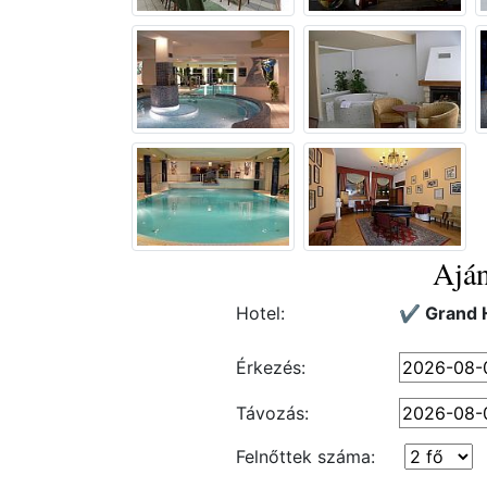
Aján
Hotel:
✔️ Grand 
Érkezés:
Távozás:
Felnőttek száma: