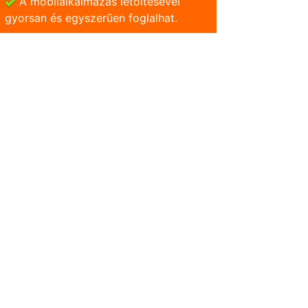
A mobilalkalmazás letöltésével
gyorsan és egyszerũen foglalhat.