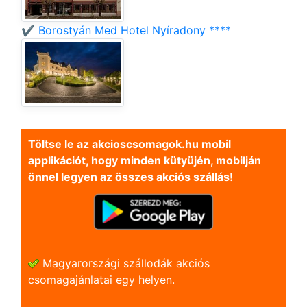
✔️ Borostyán Med Hotel Nyíradony ****
Töltse le az akcioscsomagok.hu mobil
applikációt, hogy minden kütyüjén, mobilján
önnel legyen az összes akciós szállás!
Magyarországi szállodák akciós
csomagajánlatai egy helyen.