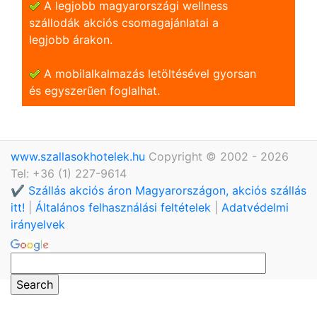
A legjobb magyarországi wellness
szállodák akciós csomagajánlatai a
legjobb árakon.
A mobilalkalmazás letöltésével gyorsan
és egyszerũen foglalhat.
www.szallasokhotelek.hu
Copyright © 2002 - 2026
Tel: +36 (1) 227-9614
✔️ Szállás akciós áron Magyarországon, akciós szállás
itt!
|
Általános felhasználási feltételek
|
Adatvédelmi
irányelvek