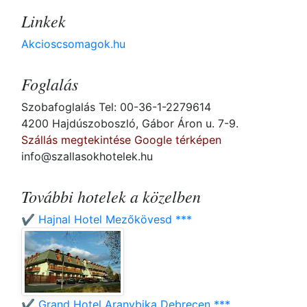
Linkek
Akcioscsomagok.hu
Foglalás
Szobafoglalás Tel: 00-36-1-2279614
4200 Hajdúszoboszló, Gábor Áron u. 7-9.
Szállás megtekintése Google térképen
info@szallasokhotelek.hu
További hotelek a közelben
✔️ Hajnal Hotel Mezőkövesd ***
✔️ Grand Hotel Aranybika Debrecen ***