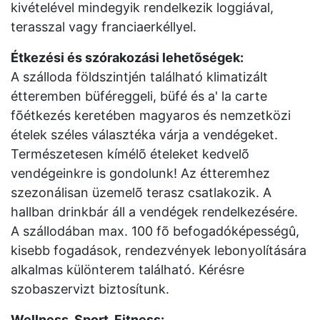
kivételével mindegyik rendelkezik loggiával,
terasszal vagy franciaerkéllyel.
Étkezési és szórakozási lehetõségek:
A szálloda földszintjén található klimatizált
étteremben büféreggeli, büfé és a' la carte
fõétkezés keretében magyaros és nemzetközi
ételek széles választéka várja a vendégeket.
Természetesen kímélõ ételeket kedvelõ
vendégeinkre is gondolunk! Az étteremhez
szezonálisan üzemelõ terasz csatlakozik. A
hallban drinkbár áll a vendégek rendelkezésére.
A szállodában max. 100 fõ befogadóképességû,
kisebb fogadások, rendezvények lebonyolítására
alkalmas különterem található. Kérésre
szobaszervizt biztosítunk.
Wellness, Sport, Fitness: