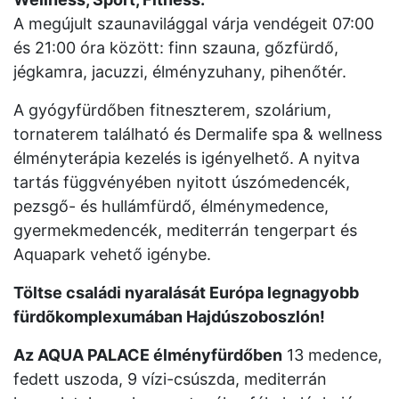
A megújult szaunavilággal várja vendégeit 07:00
és 21:00 óra között: finn szauna, gőzfürdő,
jégkamra, jacuzzi, élményzuhany, pihenőtér.
A gyógyfürdőben fitneszterem, szolárium,
tornaterem található és Dermalife spa & wellness
élményterápia kezelés is igényelhető. A nyitva
tartás függvényében nyitott úszómedencék,
pezsgő- és hullámfürdő, élménymedence,
gyermekmedencék, mediterrán tengerpart és
Aquapark vehető igénybe.
Töltse családi nyaralását Európa legnagyobb
fürdõkomplexumában Hajdúszoboszlón!
Az AQUA PALACE élményfürdőben
13 medence,
fedett uszoda, 9 vízi-csúszda, mediterrán