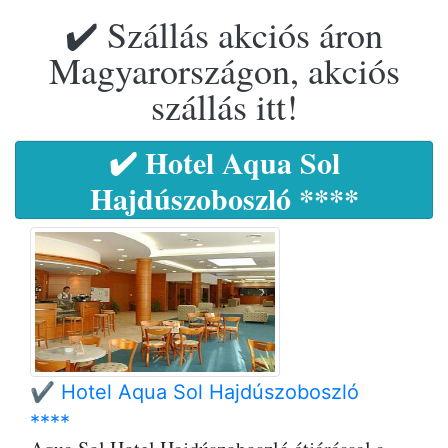
✔️ Szállás akciós áron
Magyarországon, akciós
szállás itt!
✔️ Hotel Aqua Sol
Hajdúszoboszló ****
✔️ Hotel Aqua Sol Hajdúszoboszló
****