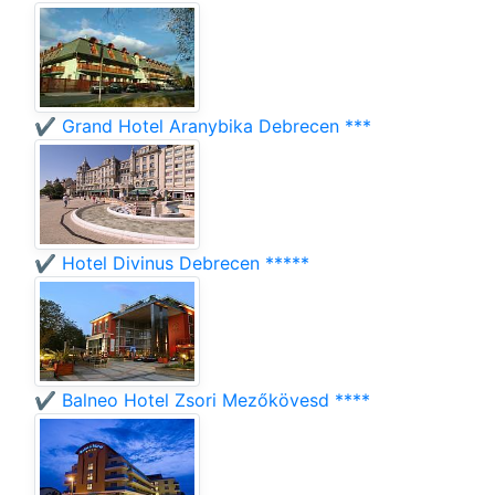
✔️ Grand Hotel Aranybika Debrecen ***
✔️ Hotel Divinus Debrecen *****
✔️ Balneo Hotel Zsori Mezőkövesd ****