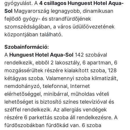
gyógyulást. A
4 csillagos Hunguest Hotel Aqua-
Sol
Magyarország legnagyobb, dinamikusan
fejlõdõ gyógy- és strandfürdõjének
szomszédságában, a város üdülőövezetének
központjában található.
Szobainformáció:
A
Hunguest Hotel Aqua-Sol
142 szobával
rendelkezik, ebbõl 2 lakosztály, 6 apartman, 6
mozgássérültek részére kialakított szoba, 128
kétágyas szoba. Valamennyi szoba klimatizált,
nemdohányzó, telefonnal, Internet
elérhetõséggel, minibárral, mûholdas vételi
lehetõséget is biztosító színes televízióval és
széffel rendelkezik. Az allergiás vendégek
részére 6 parkettás szoba áll rendelkezésre. A
fürdõszobákban fürdõkád van. 6 szoba