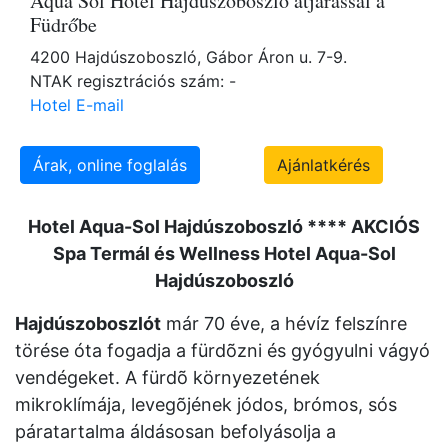
Aqua Sol Hotel Hajdúszoboszló átjárással a
Füdrőbe
4200 Hajdúszoboszló, Gábor Áron u. 7-9.
NTAK regisztrációs szám: -
Hotel E-mail
Árak, online foglalás
Ajánlatkérés
Hotel Aqua-Sol Hajdúszoboszló **** AKCIÓS
Spa Termál és Wellness Hotel Aqua-Sol
Hajdúszoboszló
Hajdúszoboszlót
már 70 éve, a hévíz felszínre
törése óta fogadja a fürdõzni és gyógyulni vágyó
vendégeket. A fürdõ környezetének
mikroklímája, levegõjének jódos, brómos, sós
páratartalma áldásosan befolyásolja a