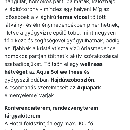
hangulat, homokos part, pálmafák, kalózhajó,
világítótorony - mindez egy helyen! Míg az
idõsebbek a világhírű
termálvízzel
töltött
látvány- és élménymedencékben pihenhetnek,
illetve a gyógyvízre épülő több, mint negyven
féle kezelés segítségével gyógyulhatnak, addig
az ifjabbak a kristálytiszta vizű óriásmedence
homokos partján tölthetik aktív szórakozással
szabadidejüket. Töltsön el egy
wellness
hétvégét
az
Aqua Sol wellness
és
gyógyszállodában
Hajdúszoboszlón.
A csobbanás szerelmeseit az
Aquapark
élményelemei várják.
Konferenciaterem, rendezvényterem
tárgyalóterem:
A Hotel földszintjén egy max. 100 fõ