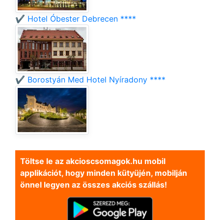
✔️ Hotel Óbester Debrecen ****
✔️ Borostyán Med Hotel Nyíradony ****
Töltse le az akcioscsomagok.hu mobil
applikációt, hogy minden kütyüjén, mobilján
önnel legyen az összes akciós szállás!