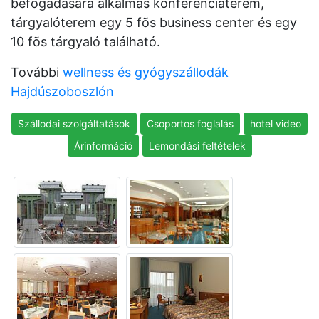
befogadására alkalmas konferenciaterem,
tárgyalóterem egy 5 fõs business center és egy
10 fõs tárgyaló található.
További
wellness és gyógyszállodák
Hajdúszoboszlón
Szállodai szolgáltatások
Csoportos foglalás
hotel video
Árinformáció
Lemondási feltételek