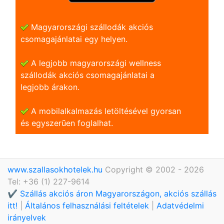
Magyarországi szállodák akciós
csomagajánlatai egy helyen.
A legjobb magyarországi wellness
szállodák akciós csomagajánlatai a
legjobb árakon.
A mobilalkalmazás letöltésével gyorsan
és egyszerũen foglalhat.
www.szallasokhotelek.hu
Copyright © 2002 - 2026
Tel: +36 (1) 227-9614
✔️ Szállás akciós áron Magyarországon, akciós szállás
itt!
|
Általános felhasználási feltételek
|
Adatvédelmi
irányelvek