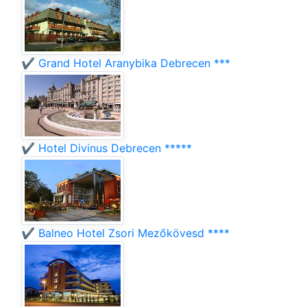
✔️ Grand Hotel Aranybika Debrecen ***
✔️ Hotel Divinus Debrecen *****
✔️ Balneo Hotel Zsori Mezőkövesd ****