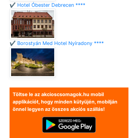
✔️ Hotel Óbester Debrecen ****
✔️ Borostyán Med Hotel Nyíradony ****
Töltse le az akcioscsomagok.hu mobil
applikációt, hogy minden kütyüjén, mobilján
önnel legyen az összes akciós szállás!