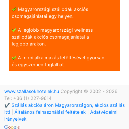
Magyarországi szállodák akciós
csomagajánlatai egy helyen.
A legjobb magyarországi wellness
szállodák akciós csomagajánlatai a
legjobb árakon.
A mobilalkalmazás letöltésével gyorsan
és egyszerũen foglalhat.
www.szallasokhotelek.hu
Copyright © 2002 - 2026
Tel: +36 (1) 227-9614
✔️ Szállás akciós áron Magyarországon, akciós szállás
itt!
|
Általános felhasználási feltételek
|
Adatvédelmi
irányelvek