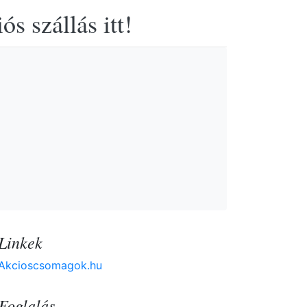
s szállás itt!
Linkek
Akcioscsomagok.hu
Foglalás