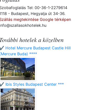
Szobafoglalás Tel: 00-36-1-2279614
1118 - Budapest, Hegyalja út 34-36.
Szállás megtekintése Google térképen
info@szallasokhotelek.hu
További hotelek a közelben
✔️ Hotel Mercure Budapest Castle Hill
(Mercure Buda) ****
✔️ Ibis Styles Budapest Center ***