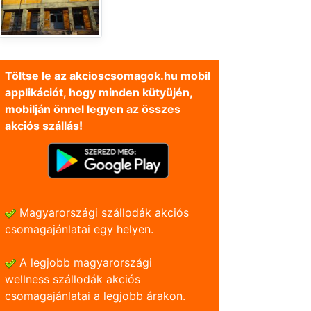
Töltse le az akcioscsomagok.hu mobil
applikációt, hogy minden kütyüjén,
mobilján önnel legyen az összes
akciós szállás!
Magyarországi szállodák akciós
csomagajánlatai egy helyen.
A legjobb magyarországi
wellness szállodák akciós
csomagajánlatai a legjobb árakon.