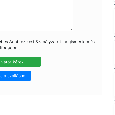
ket és Adatkezelési Szabályzatot megismertem és
lfogadom.
a a szálláshoz