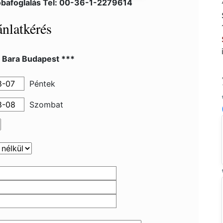
bafoglalás Tel: 00-36-1-2279614
nlatkérés
l Bara Budapest ***
Péntek
Szombat