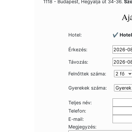
1118 - Budapest, Hegyalja út 34-36.
Szo
Ajá
Hotel:
✔️ Hote
Érkezés:
Távozás:
Felnőttek száma:
Gyerekek száma:
Teljes név:
Telefon:
E-mail:
Megjegyzés: