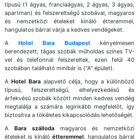
típusú (1 ágyas, franciaágyas, 2 ágyas, 3 ágyas,
apartman) és felszereltségű szobával, magyaros
és nemzetközi ételeket kínáló étteremmel,
hangulatos bárral várja a kedves vendégeket.
A
Hotel
Bara
Budapest
kényelmesen
berendezett, tágas szobák műholdas színes TV-
vel és telefonnal felszereltek, ezen felül 40
szobában található minibár is ("A" épület).
A
Hotel
Bara
alapvető célja, hogy a különböző
típusú, felszereltségű, elhelyezkedésű és
árfekvésű szobák között minden kedves vendég
megtalálja a számára leginkább megfelelőt, így
biztosítva a tökéletes kikapcsolódás lehetőségét.
A
Bara
szálloda
magyaros és nemzetközi
ételeket is kínáló
étteremmel
, hangulatos bárral