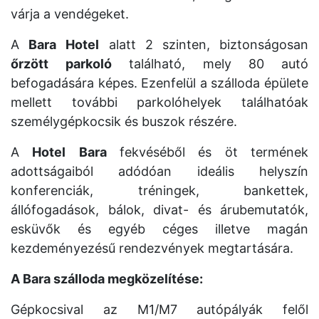
várja a vendégeket.
A
Bara
Hotel
alatt 2 szinten, biztonságosan
őrzött
parkoló
található, mely 80 autó
befogadására képes. Ezenfelül a szálloda épülete
mellett további parkolóhelyek találhatóak
személygépkocsik és buszok részére.
A
Hotel
Bara
fekvéséből és öt termének
adottságaiból adódóan ideális helyszín
konferenciák, tréningek, bankettek,
állófogadások, bálok, divat- és árubemutatók,
esküvők és egyéb céges illetve magán
kezdeményezésű rendezvények megtartására.
A Bara szálloda megközelítése:
Gépkocsival az M1/M7 autópályák felől