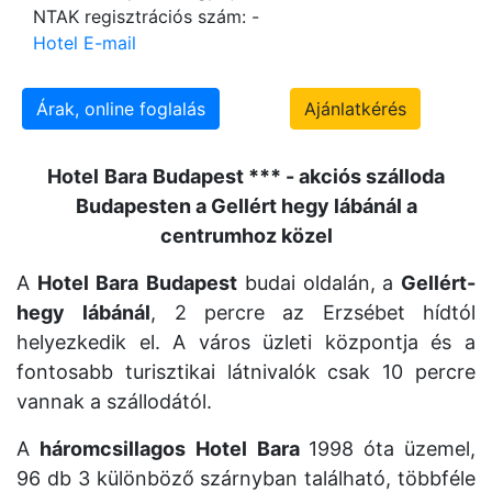
NTAK regisztrációs szám: -
Hotel E-mail
Árak, online foglalás
Ajánlatkérés
Hotel
Bara
Budapest *** - akciós szálloda
Budapesten a Gellért hegy lábánál a
centrumhoz közel
A
Hotel
Bara
Budapest
budai oldalán, a
Gellért-
hegy
lábánál
, 2 percre az Erzsébet hídtól
helyezkedik el. A város üzleti központja és a
fontosabb turisztikai látnivalók csak 10 percre
vannak a szállodától.
A
háromcsillagos
Hotel
Bara
1998 óta üzemel,
96 db 3 különböző szárnyban található, többféle