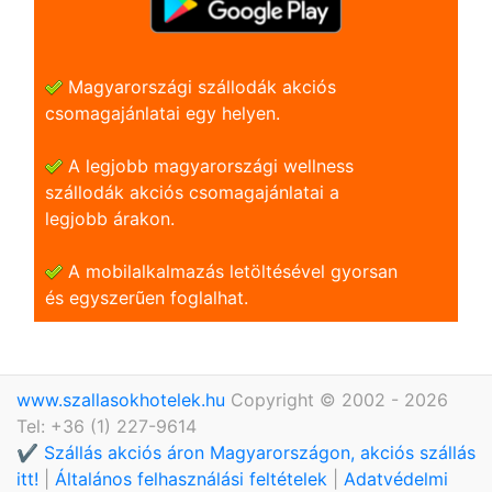
Magyarországi szállodák akciós
csomagajánlatai egy helyen.
A legjobb magyarországi wellness
szállodák akciós csomagajánlatai a
legjobb árakon.
A mobilalkalmazás letöltésével gyorsan
és egyszerũen foglalhat.
www.szallasokhotelek.hu
Copyright © 2002 - 2026
Tel: +36 (1) 227-9614
✔️ Szállás akciós áron Magyarországon, akciós szállás
itt!
|
Általános felhasználási feltételek
|
Adatvédelmi