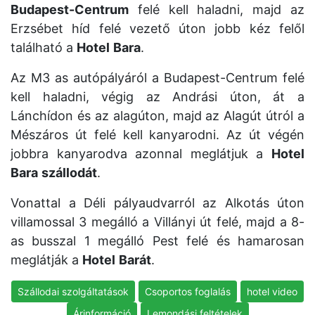
Budapest-Centrum
felé kell haladni, majd az
Erzsébet híd felé vezető úton jobb kéz felől
található a
Hotel
Bara
.
Az M3 as autópályáról a Budapest-Centrum felé
kell haladni, végig az Andrási úton, át a
Lánchídon és az alagúton, majd az Alagút útról a
Mészáros út felé kell kanyarodni. Az út végén
jobbra kanyarodva azonnal meglátjuk a
Hotel
Bara
szállodát
.
Vonattal a Déli pályaudvarról az Alkotás úton
villamossal 3 megálló a Villányi út felé, majd a 8-
as busszal 1 megálló Pest felé és hamarosan
meglátják a
Hotel
Barát
.
Szállodai szolgáltatások
Csoportos foglalás
hotel video
Árinformáció
Lemondási feltételek