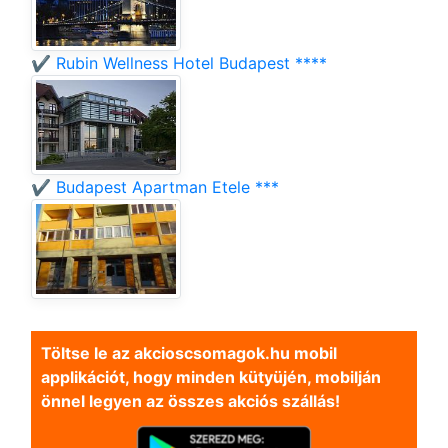
✔️ Rubin Wellness Hotel Budapest ****
✔️ Budapest Apartman Etele ***
Töltse le az akcioscsomagok.hu mobil
applikációt, hogy minden kütyüjén, mobilján
önnel legyen az összes akciós szállás!