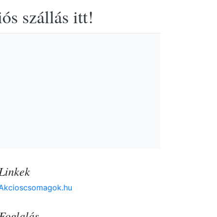
s szállás itt!
Linkek
Akcioscsomagok.hu
Foglalás