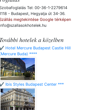
Szobafoglalás Tel: 00-36-1-2279614
1118 - Budapest, Hegyalja út 34-36.
Szállás megtekintése Google térképen
info@szallasokhotelek.hu
További hotelek a közelben
✔️ Hotel Mercure Budapest Castle Hill
(Mercure Buda) ****
✔️ Ibis Styles Budapest Center ***