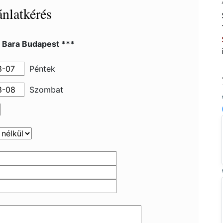
nlatkérés
l Bara Budapest ***
Péntek
Szombat