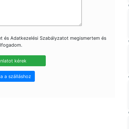
ket és Adatkezelési Szabályzatot megismertem és
lfogadom.
a a szálláshoz