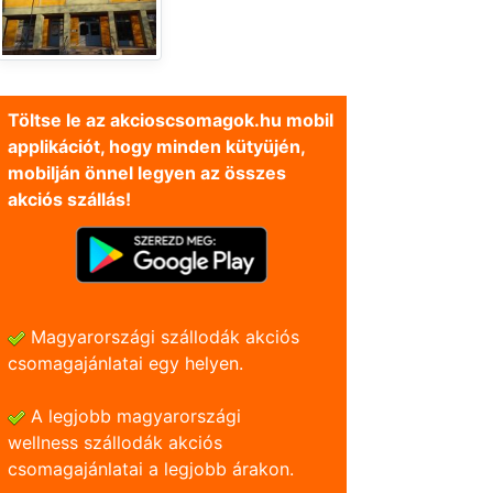
Töltse le az akcioscsomagok.hu mobil
applikációt, hogy minden kütyüjén,
mobilján önnel legyen az összes
akciós szállás!
Magyarországi szállodák akciós
csomagajánlatai egy helyen.
A legjobb magyarországi
wellness szállodák akciós
csomagajánlatai a legjobb árakon.