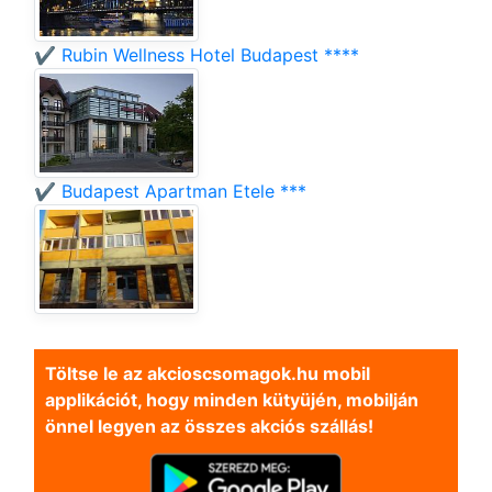
✔️ Rubin Wellness Hotel Budapest ****
✔️ Budapest Apartman Etele ***
Töltse le az akcioscsomagok.hu mobil
applikációt, hogy minden kütyüjén, mobilján
önnel legyen az összes akciós szállás!