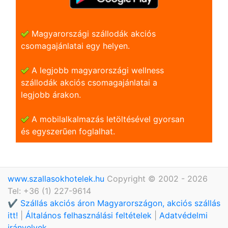
Magyarországi szállodák akciós
csomagajánlatai egy helyen.
A legjobb magyarországi wellness
szállodák akciós csomagajánlatai a
legjobb árakon.
A mobilalkalmazás letöltésével gyorsan
és egyszerũen foglalhat.
www.szallasokhotelek.hu
Copyright © 2002 - 2026
Tel: +36 (1) 227-9614
✔️ Szállás akciós áron Magyarországon, akciós szállás
itt!
|
Általános felhasználási feltételek
|
Adatvédelmi
irányelvek