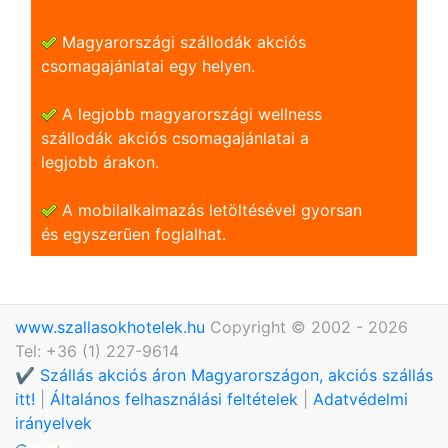
Magyarországi szállodák akciós
csomagajánlatai egy helyen.
A legjobb magyarországi wellness
szállodák akciós csomagajánlatai a
legjobb árakon.
A mobilalkalmazás letöltésével gyorsan
és egyszerũen foglalhat.
www.szallasokhotelek.hu
Copyright © 2002 - 2026
Tel: +36 (1) 227-9614
✔️ Szállás akciós áron Magyarországon, akciós szállás
itt!
|
Általános felhasználási feltételek
|
Adatvédelmi
irányelvek