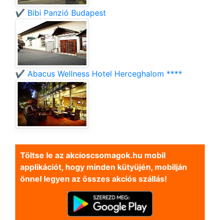
✔️ Bibi Panzió Budapest
✔️ Abacus Wellness Hotel Herceghalom ****
Töltse le az akcioscsomagok.hu mobil
applikációt, hogy minden kütyüjén, mobilján
önnel legyen az összes akciós szállás!