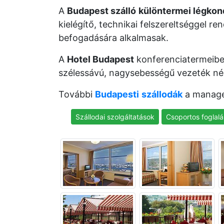
A
Budapest szálló
különtermei légkon
kielégítő, technikai felszereltséggel 
befogadására alkalmasak.
A
Hotel Budapest
konferenciatermeibe
szélessávú, nagysebességű vezeték nélk
További
Budapesti
szállodák
a manage
Szállodai szolgáltatások
Csoportos foglalá