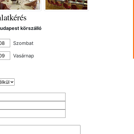
latkérés
Budapest körszálló
Szombat
Vasárnap