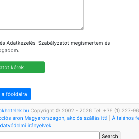
t és Adatkezelési Szabályzatot megismertem és
fogadom.
 a főoldalra
okhotelek.hu
Copyright © 2002 - 2026 Tel: +36 (1) 227-9
kciós áron Magyarországon, akciós szállás itt!
|
Általános f
datvédelmi irányelvek