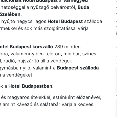
ndicionált Hotel Budapest
a
Várnegyed
thetőséggel a nyüzsgő belvárostól,
Buda
közelében.
nyújtó négycsillagos
Hotel
Budapest
szálloda
rmekkel és sok más szolgáltatással várja
otel Budapest körszálló
289 minden
oba, valamennyiben telefon, minibár, színes
 rádió, hajszárító áll a vendégek
ymásba nyíló, valamint a
Budapest
szálloda
ja a vendégeket.
ek a
Hotel
Budapestben
.
és magyaros ételekkel, esténként élőzenével,
valamint kávézó és salátabár várja a kedves