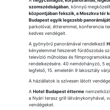
A
négycsillagos, körpanorámás, légko
szomszédságában
, könnyű megközelí
központjában fekszik, a Moszkva tér 
Budapest egyik legszebb panorámáját
parkolóval, étteremmel, konferencia te
kedves vendégeit.
A gyönyörű panorámával rendelkező
H
kényelemmel felszerelt fürdőszobás sz
televízió műholdas és filmprogramokkal,
rendelkezésére. 40 nemdohányzó, 5 eg
legfelső, 15. emeletén 9 lakosztály vár
A háziállatok is szívesen látott vendég
A
Hotel
Budapest étterme
nemzetközi 
a Nyári terasz grill látványkonyhával, 
vendégeket.