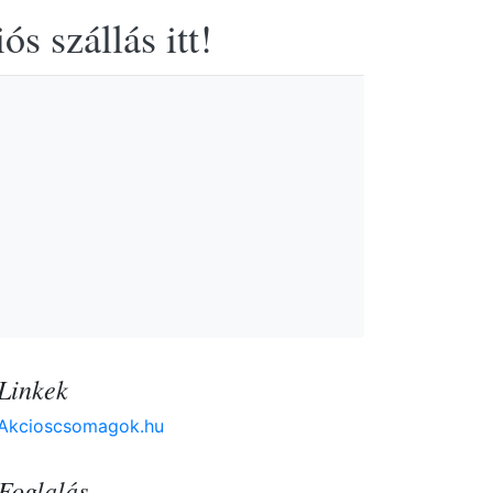
s szállás itt!
Linkek
Akcioscsomagok.hu
Foglalás