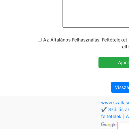
Az Általános Felhasználási Feltételeke
el
Vissza
www.szallas
✔️ Szállás a
feltételek
|
A