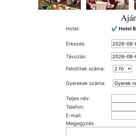
Aján
Hotel:
✔️ Hotel 
Érkezés:
Távozás:
Felnőttek száma:
Gyerekek száma:
Teljes név:
Telefon:
E-mail:
Megjegyzés: