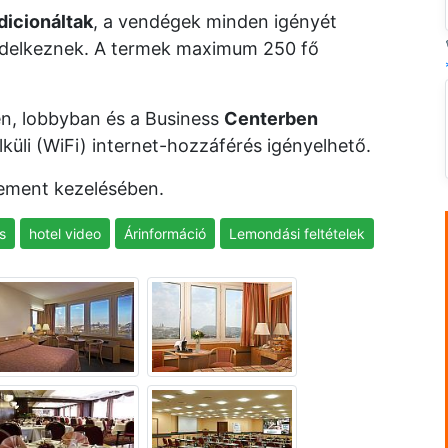
dicionáltak
, a vendégek minden igényét
rendelkeznek. A termek maximum 250 fő
n, lobbyban és a Business
Centerben
üli (WiFi) internet-hozzáférés igényelhető.
ment kezelésében.
s
hotel video
Árinformáció
Lemondási feltételek