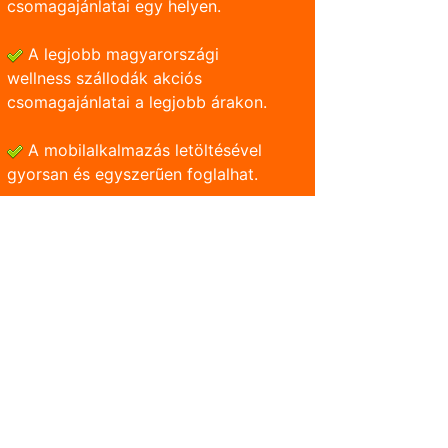
csomagajánlatai egy helyen.
A legjobb magyarországi
wellness szállodák akciós
csomagajánlatai a legjobb árakon.
A mobilalkalmazás letöltésével
gyorsan és egyszerũen foglalhat.