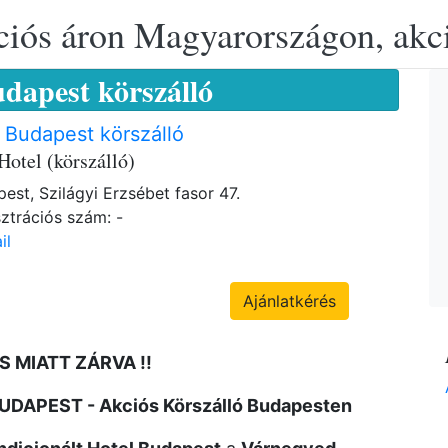
ciós áron Magyarországon, akció
udapest körszálló
 Budapest körszálló
Hotel (körszálló)
est, Szilágyi Erzsébet fasor 47.
ztrációs szám: -
il
Ajánlatkérés
S MIATT ZÁRVA !!
 BUDAPEST - Akciós Körszálló Budapesten