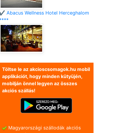
✔️ Abacus Wellness Hotel Herceghalom
****
Töltse le az akcioscsomagok.hu mobil
applikációt, hogy minden kütyüjén,
mobilján önnel legyen az összes
akciós szállás!
Magyarországi szállodák akciós