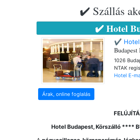
✔️ Szállás ak
✔️ Hotel B
✔️ Hotel
Budapest 
1026 Budap
NTAK regis
Hotel E-ma
Árak, online foglalás
FELÚJÍTÁ
Hotel Budapest, Körszálló ****