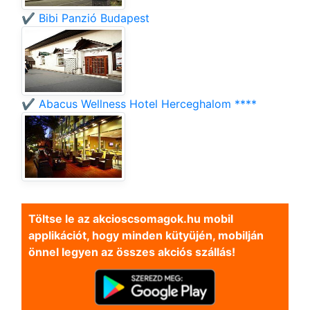
✔️ Bibi Panzió Budapest
✔️ Abacus Wellness Hotel Herceghalom ****
Töltse le az akcioscsomagok.hu mobil
applikációt, hogy minden kütyüjén, mobilján
önnel legyen az összes akciós szállás!