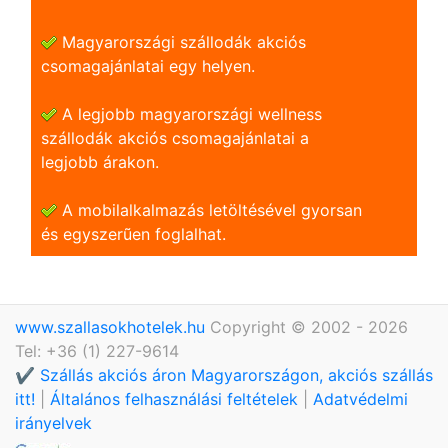
Magyarországi szállodák akciós
csomagajánlatai egy helyen.
A legjobb magyarországi wellness
szállodák akciós csomagajánlatai a
legjobb árakon.
A mobilalkalmazás letöltésével gyorsan
és egyszerũen foglalhat.
www.szallasokhotelek.hu
Copyright © 2002 - 2026
Tel: +36 (1) 227-9614
✔️ Szállás akciós áron Magyarországon, akciós szállás
itt!
|
Általános felhasználási feltételek
|
Adatvédelmi
irányelvek