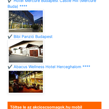
✔️ Hotel Mercure Budapest Castle Hill (Mercure
Buda) ****
✔️ Bibi Panzió Budapest
✔️ Abacus Wellness Hotel Herceghalom ****
Töltse le az akcioscsomagok.hu mobil