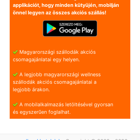
applikációt, hogy minden kütyüjén, mobilján
önnel legyen az összes akciós szállás!
Magyarországi szállodák akciós
csomagajánlatai egy helyen.
A legjobb magyarországi wellness
szállodák akciós csomagajánlatai a
legjobb árakon.
A mobilalkalmazás letöltésével gyorsan
és egyszerũen foglalhat.