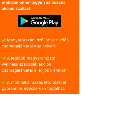
mobilján önnel legyen az összes
akciós szállás!
Magyarországi szállodák akciós
csomagajánlatai egy helyen.
A legjobb magyarországi
wellness szállodák akciós
csomagajánlatai a legjobb árakon.
A mobilalkalmazás letöltésével
gyorsan és egyszerũen foglalhat.