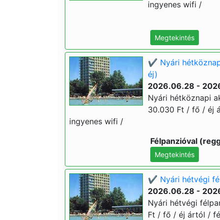
ingyenes wifi /
Megtekintés
✔️ Nyári hétköznap
éj)
2026.06.28 - 202
Nyári hétköznapi ak
30.030 Ft / fő / éj 
ingyenes wifi /
Félpanzióval (regg
Megtekintés
✔️ Nyári hétvégi fé
2026.06.28 - 202
Nyári hétvégi félpa
Ft / fő / éj ártól /