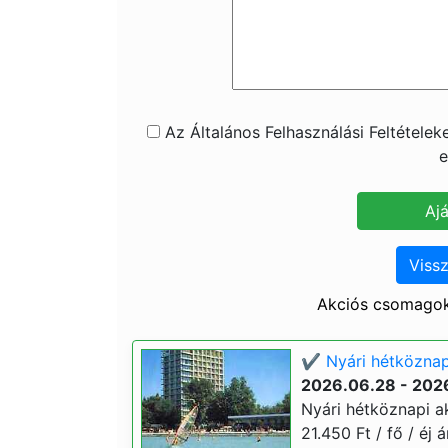
Az Általános Felhasználási Feltétele
e
Vissz
Akciós csomagok
✔️ Nyári hétköznapi
2026.06.28 - 202
Nyári hétköznapi ak
21.450 Ft / fő / éj 