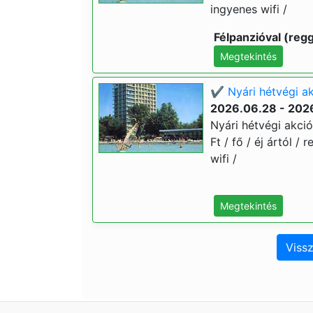
ingyenes wifi /
Félpanzióval (regg
Megtekintés
✔️ Nyári hétvégi ak
2026.06.28 - 202
Nyári hétvégi akció
Ft / fő / éj ártól /
wifi /
Megtekintés
Vissz