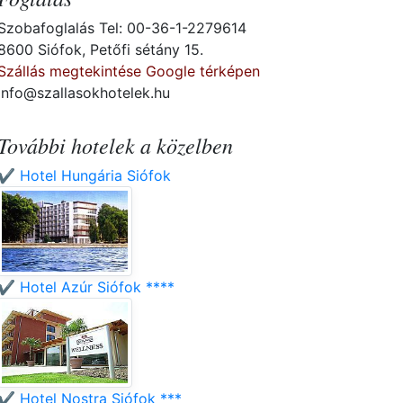
Szobafoglalás Tel: 00-36-1-2279614
8600 Siófok, Petőfi sétány 15.
Szállás megtekintése Google térképen
info@szallasokhotelek.hu
További hotelek a közelben
✔️ Hotel Hungária Siófok
✔️ Hotel Azúr Siófok ****
✔️ Hotel Nostra Siófok ***