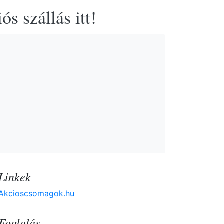
s szállás itt!
Linkek
Akcioscsomagok.hu
Foglalás