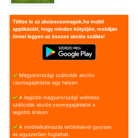
Töltse le az akcioscsomagok.hu mobil
applikációt, hogy minden kütyüjén, mobilján
önnel legyen az összes akciós szállás!
Magyarországi szállodák akciós
csomagajánlatai egy helyen.
A legjobb magyarországi wellness
szállodák akciós csomagajánlatai a
legjobb árakon.
A mobilalkalmazás letöltésével gyorsan
és egyszerũen foglalhat.