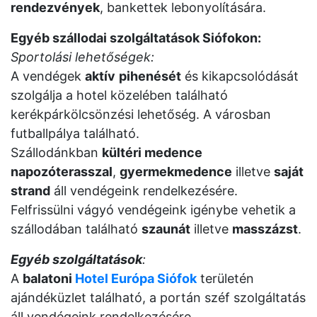
rendezvények
, bankettek lebonyolítására.
Egyéb szállodai szolgáltatások Siófokon:
Sportolási lehetőségek:
A vendégek
aktív
pihenését
és kikapcsolódását
szolgálja a hotel közelében található
kerékpárkölcsönzési lehetőség. A városban
futballpálya található.
Szállodánkban
kültéri medence
napozóterasszal
,
gyermekmedence
illetve
saját
strand
áll vendégeink rendelkezésére.
Felfrissülni vágyó vendégeink igénybe vehetik a
szállodában található
szaunát
illetve
masszázst
.
Egyéb szolgáltatások
:
A
balatoni
Hotel Európa Siófok
területén
ajándéküzlet található, a portán széf szolgáltatás
áll vendégeink rendelkezésére.