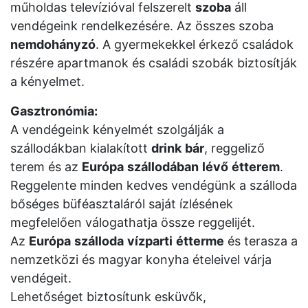
műholdas televízióval felszerelt
szoba
áll
vendégeink rendelkezésére. Az összes szoba
nemdohányzó
. A gyermekekkel érkező családok
részére apartmanok és családi szobák biztosítják
a kényelmet.
Gasztronómia:
A vendégeink kényelmét szolgálják a
szállodákban kialakított
drink
bár
, reggeliző
terem és az
Európa
szállodában
lévő
étterem
.
Reggelente minden kedves vendégünk a szálloda
bőséges büféasztaláról saját ízlésének
megfelelően válogathatja össze reggelijét.
Az
Európa
szálloda
vízparti
étterme
és terasza a
nemzetközi és magyar konyha ételeivel várja
vendégeit.
Lehetőséget biztosítunk esküvők,