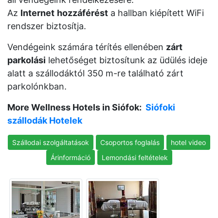
Az
Internet
hozzáférést
a hallban kiépített WiFi
rendszer biztosítja.
Vendégeink számára térítés ellenében
zárt
parkolási
lehetőséget biztosítunk az üdülés ideje
alatt a szállodáktól 350 m-re található zárt
parkolónkban.
More Wellness Hotels in Siófok:
Siófoki
szállodák Hotelek
Szállodai szolgáltatások
Csoportos foglalás
hotel video
Árinformáció
Lemondási feltételek