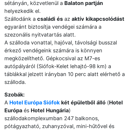
sétányán, közvetlenül a
Balaton
partján
helyezkedik el.
Szállodánk a
családi
és
az
aktív
kikapcsolódást
egyaránt biztosítja vendégei számára a
szezonális nyitvatartás alatt.
A szálloda vonattal, hajóval, távolsági busszal
érkező vendégeink számára is könnyen
megközelíthető. Gépkocsival az M7-es
autópályáról (Siófok-Kelet lehajtó-98 km) a
táblákkal jelzett irányban 10 perc alatt elérhető a
szálloda.
Szobák:
A
Hotel Európa Siófok
két
épületből
álló
(
Hotel
Európa
és
Hotel
Hungária
)
szállodakomplexumban 247 balkonos,
pótágyazható, zuhanyzóval, mini-hűtővel és