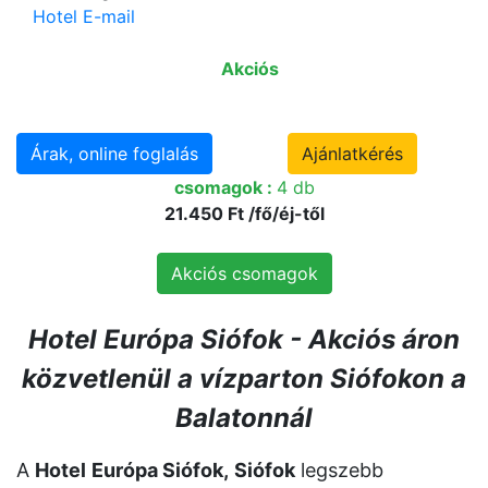
Hotel E-mail
Akciós
Árak, online foglalás
Ajánlatkérés
csomagok :
4 db
21.450 Ft /fő/éj-től
Akciós csomagok
Hotel Európa Siófok - A
kciós áron
közvetlenül a vízparton Siófokon a
Balatonnál
A
Hotel
Európa Siófok,
Siófok
legszebb