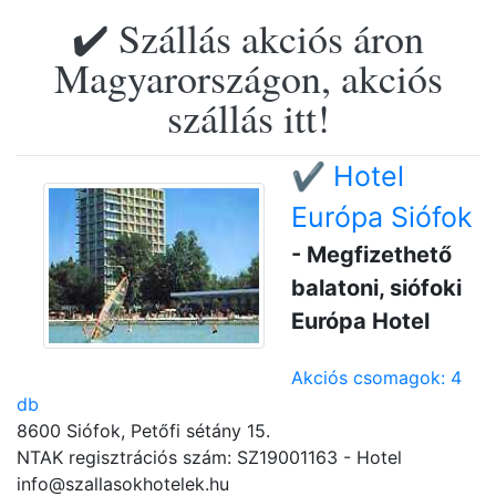
✔️ Szállás akciós áron
Magyarországon, akciós
szállás itt!
✔️ Hotel
Európa Siófok
- Megfizethető
balatoni, siófoki
Európa Hotel
Akciós csomagok: 4
db
8600 Siófok, Petőfi sétány 15.
NTAK regisztrációs szám: SZ19001163 - Hotel
info@szallasokhotelek.hu