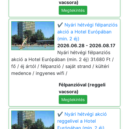
vacsora)
Megtekintés
✔️ Nyári hétvégi félpanziós
akció a Hotel Európában
(min. 2 éj)
2026.06.28 - 2026.08.17
Nyári hétvégi félpanziós
akció a Hotel Európában (min. 2 éj) 31.680 Ft /
fő / éj ártól / félpanzió / saját strand / kültéri
medence / ingyenes wifi /
Félpanzióval (reggeli
vacsora)
Megtekintés
✔️ Nyári hétvégi akció
reggelivel a Hotel
Európában (min. 2 éj)