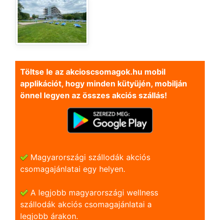
Töltse le az akcioscsomagok.hu mobil
applikációt, hogy minden kütyüjén, mobilján
önnel legyen az összes akciós szállás!
Magyarországi szállodák akciós
csomagajánlatai egy helyen.
A legjobb magyarországi wellness
szállodák akciós csomagajánlatai a
legjobb árakon.