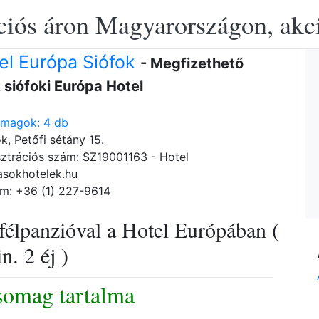
ciós áron Magyarországon, akció
el Európa Siófok
- Megfizethető
, siófoki Európa Hotel
omagok: 4 db
k, Petőfi sétány 15.
ztrációs szám: SZ19001163 - Hotel
asokhotelek.hu
m: +36 (1) 227-9614
félpanzióval a Hotel Európában (
n. 2 éj )
somag tartalma