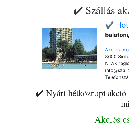
✔️ Szállás ak
✔️ Hot
balatoni
Akciós cs
8600 Siófo
NTAK regis
info@szall
Telefonszá
✔️ Nyári hétköznapi akció 
mi
Akciós c