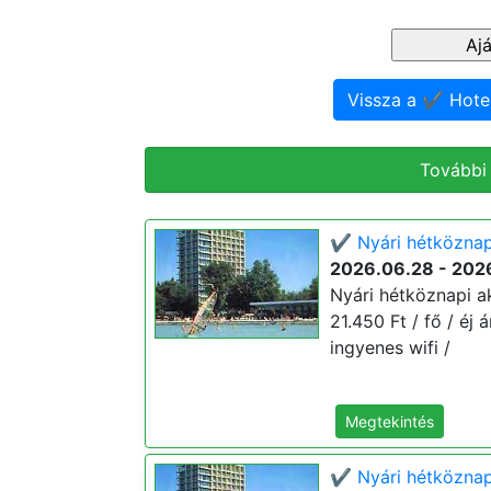
Vissza a ✔️ Hote
További
✔️ Nyári hétköznapi
2026.06.28 - 202
Nyári hétköznapi ak
21.450 Ft / fő / éj 
ingyenes wifi /
Megtekintés
✔️ Nyári hétköznap