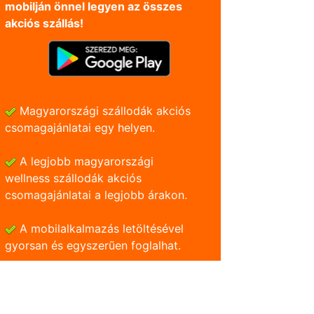
mobilján önnel legyen az összes
akciós szállás!
Magyarországi szállodák akciós
csomagajánlatai egy helyen.
A legjobb magyarországi
wellness szállodák akciós
csomagajánlatai a legjobb árakon.
A mobilalkalmazás letöltésével
gyorsan és egyszerũen foglalhat.