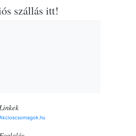
s szállás itt!
Linkek
Akcioscsomagok.hu
Foglalás