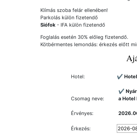
Klímás szoba felár ellenében!
Parkolás külön fizetendő
Siófok
- IFA külön fizetendő
Foglalás esetén 30% előleg fizetendő.
Kötbérmentes lemondás: érkezés előtt mi
Ajá
Hotel:
✔️ Hotel
✔️ Nyár
Csomag neve:
a Hotel 
Érvényes:
2026.0
Érkezés: