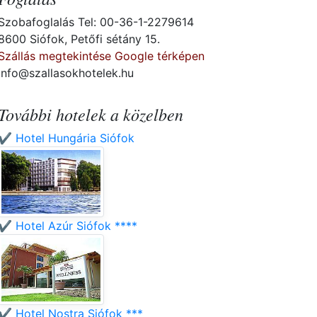
Szobafoglalás Tel: 00-36-1-2279614
8600 Siófok, Petőfi sétány 15.
Szállás megtekintése Google térképen
info@szallasokhotelek.hu
További hotelek a közelben
✔️ Hotel Hungária Siófok
✔️ Hotel Azúr Siófok ****
✔️ Hotel Nostra Siófok ***