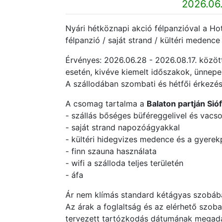
2026.06.
Nyári hétköznapi akció félpanzióval a Hote
félpanzió / saját strand / kültéri medence 
Érvényes: 2026.06.28 - 2026.08.17. köz
esetén, kivéve kiemelt időszakok, ünnep
A szállodában szombati és hétfői érkezé
A csomag tartalma a
Balaton partján Sió
- szállás bőséges büféreggelivel és vacso
- saját strand napozóágyakkal
- kültéri hidegvizes medence és a gyerek
- finn szauna használata
- wifi a szálloda teljes területén
- áfa
Ár nem klímás standard kétágyas szobában:
Az árak a foglaltság és az elérhető szob
tervezett tartózkodás dátumának megadás