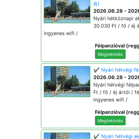
éj)
2026.06.28 - 202
Nyári hétköznapi ak
30.030 Ft / fő / éj 
ingyenes wifi /
Félpanzióval (regg
Megtekintés
✔️ Nyári hétvégi fé
2026.06.28 - 202
Nyári hétvégi félpa
Ft / fő / éj ártól /
ingyenes wifi /
Félpanzióval (regg
Megtekintés
✔️ Nyári hétvégi ak