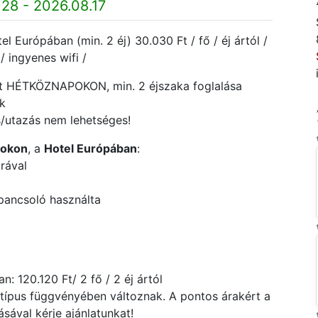
28 - 2026.08.17
l Európában (min. 2 éj) 30.030 Ft / fő / éj ártól /
/ ingyenes wifi /
ött HÉTKÖZNAPOKON, min. 2 éjszaka foglalása
ek
s/utazás nem lehetséges!
fokon
, a
Hotel Európában
:
rával
pancsoló használta
 120.120 Ft/ 2 fő / 2 éj ártól
atípus függvényében változnak. A pontos árakért a
ával kérje ajánlatunkat!