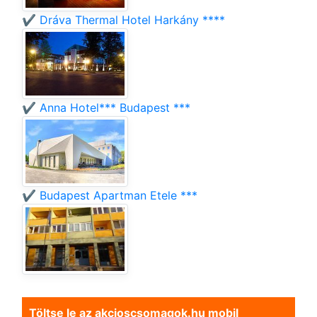
✔️ Dráva Thermal Hotel Harkány ****
✔️ Anna Hotel*** Budapest ***
✔️ Budapest Apartman Etele ***
Töltse le az akcioscsomagok.hu mobil