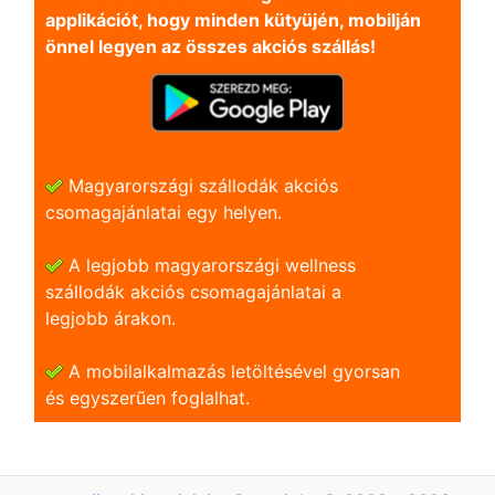
applikációt, hogy minden kütyüjén, mobilján
önnel legyen az összes akciós szállás!
Magyarországi szállodák akciós
csomagajánlatai egy helyen.
A legjobb magyarországi wellness
szállodák akciós csomagajánlatai a
legjobb árakon.
A mobilalkalmazás letöltésével gyorsan
és egyszerũen foglalhat.