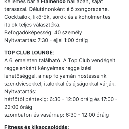
Kellemes bár a
Flamenco
halljában, saját
terasszal. Délutánonként élő zongorazene.
Cocktailok, likőrök, sörök és alkoholmentes
italok teljes választéka.
Befogadóképesség: 40 személy
Nyitvatartás: 7:30 - éjjel 1:00 óráig
TOP CLUB LOUNGE
:
A 6. emeleten található. A Top Club vendégeit
reggelenként kényelmes reggelizési
lehetőséggel, a nap folyamán hostesseink
szendvicsekkel, italokkal és újságokkal várják.
Nyitvatartás:
hétfőtől péntekig: 6:30 - 12:00 óráig és 17:00 -
22:00 óráig
szombaton és vasárnap: 6:30 - 12:00 óráig
Fitness és kikapcsolódás: