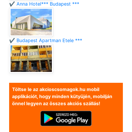
✔️ Anna Hotel*** Budapest ***
✔️ Budapest Apartman Etele ***
Töltse le az akcioscsomagok.hu mobil
applikációt, hogy minden kütyüjén, mobilján
önnel legyen az összes akciós szállás!