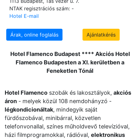
1113 Budapest, Tas vezér u. 7.
NTAK regisztrációs szám: -
Hotel E-mail
Árak, online foglalás
Ajánlatkérés
Hotel Flamenco Budapest **** Akciós Hotel
Flamenco Budapesten a XI. kerületben a
Feneketlen Tónál
Hotel Flamenco
szobák és lakosztályok,
akciós
áron
- melyek közül 108 nemdohányzó -
légkondicionáltak
, mindegyik saját
fürdőszobával, minibárral, közvetlen
telefonvonallal, színes műholdvevő televízióval,
házi filmprogramokkal, rádióval,
elektronikus