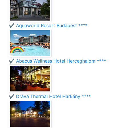
✔️ Aquaworld Resort Budapest ****
✔️ Abacus Wellness Hotel Herceghalom ****
✔️ Dráva Thermal Hotel Harkány ****