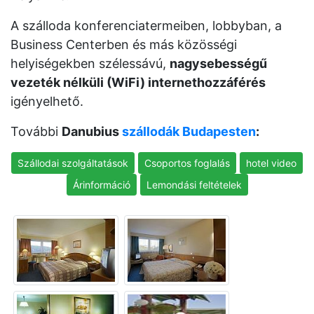
A szálloda konferenciatermeiben, lobbyban, a
Business Centerben és más közösségi
helyiségekben szélessávú,
nagysebességű
vezeték nélküli (WiFi) internethozzáférés
igényelhető.
További
Danubius
szállodák Budapesten
:
Szállodai szolgáltatások
Csoportos foglalás
hotel video
Árinformáció
Lemondási feltételek