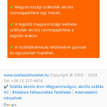
Magyarországi szállodák akciós
csomagajánlatai egy helyen.
A legjobb magyarországi wellness
szállodák akciós csomagajánlatai a
legjobb árakon.
A mobilalkalmazás letöltésével gyorsan
és egyszerũen foglalhat.
www.szallasokhotelek.hu
Copyright © 2002 - 2026
Tel: +36 (1) 227-9614
✔️ Szállás akciós áron Magyarországon, akciós szállás
itt!
|
Általános felhasználási feltételek
|
Adatvédelmi
irányelvek