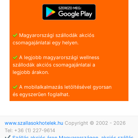
Magyarországi szállodák akciós
csomagajánlatai egy helyen.
A legjobb magyarországi wellness
szállodák akciós csomagajánlatai a
legjobb árakon.
A mobilalkalmazás letöltésével gyorsan
és egyszerũen foglalhat.
www.szallasokhotelek.hu
Copyright © 2002 - 2026
Tel: +36 (1) 227-9614
✔️ Szállás akciós áron Magyarországon, akciós szállás