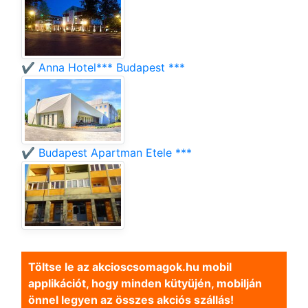
✔️ Anna Hotel*** Budapest ***
✔️ Budapest Apartman Etele ***
Töltse le az akcioscsomagok.hu mobil
applikációt, hogy minden kütyüjén, mobilján
önnel legyen az összes akciós szállás!