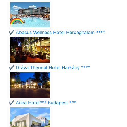
✔️ Abacus Wellness Hotel Herceghalom ****
✔️ Dráva Thermal Hotel Harkány ****
✔️ Anna Hotel*** Budapest ***