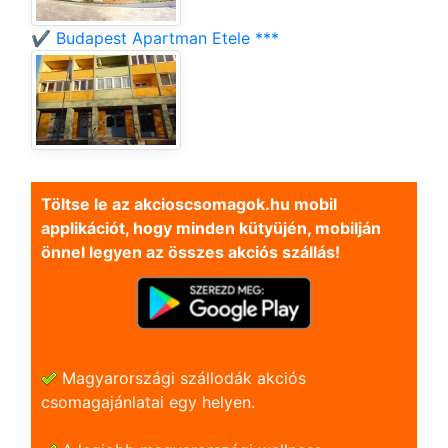
✔️ Budapest Apartman Etele ***
Töltse le az akcioscsomagok.hu mobil
applikációt, hogy minden kütyüjén, mobilján
önnel legyen az összes akciós szállás!
Magyarországi szállodák akciós
csomagajánlatai egy helyen.