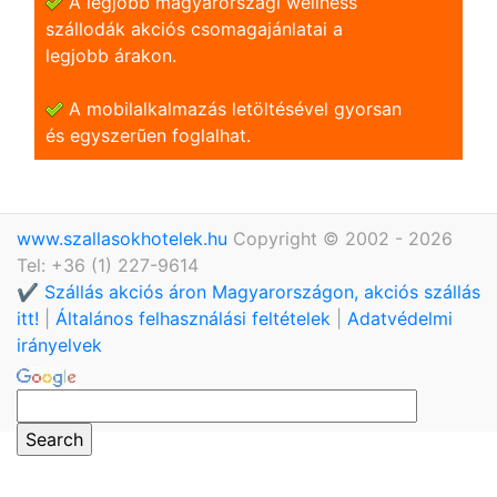
A legjobb magyarországi wellness
szállodák akciós csomagajánlatai a
legjobb árakon.
A mobilalkalmazás letöltésével gyorsan
és egyszerũen foglalhat.
www.szallasokhotelek.hu
Copyright © 2002 - 2026
Tel: +36 (1) 227-9614
✔️ Szállás akciós áron Magyarországon, akciós szállás
itt!
|
Általános felhasználási feltételek
|
Adatvédelmi
irányelvek