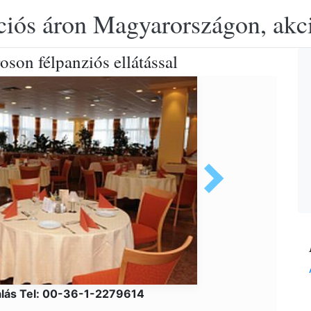
ciós áron Magyarországon, akció
oson félpanziós ellátással
alás Tel: 00-36-1-2279614