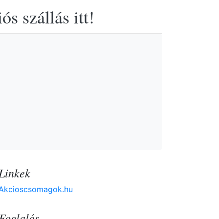
s szállás itt!
Linkek
Akcioscsomagok.hu
Foglalás