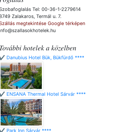
Szobafoglalás Tel: 00-36-1-2279614
8749 Zalakaros, Termál u. 7.
Szállás megtekintése Google térképen
info@szallasokhotelek.hu
További hotelek a közelben
✔️ Danubius Hotel Bük, Bükfürdő ****
✔️ ENSANA Thermal Hotel Sárvár ****
✔️ Park Inn Sárvár ****