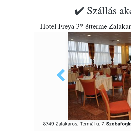
✔️ Szállás ak
Hotel Freya 3* étterme Zalakar
8749 Zalakaros, Termál u. 7.
Szobafogl