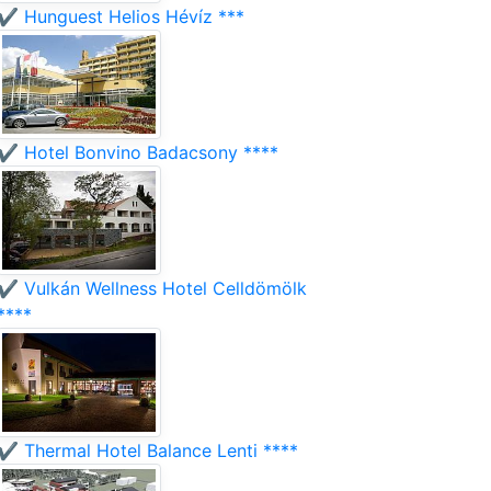
✔️ Hunguest Helios Hévíz ***
✔️ Hotel Bonvino Badacsony ****
✔️ Vulkán Wellness Hotel Celldömölk
****
✔️ Thermal Hotel Balance Lenti ****