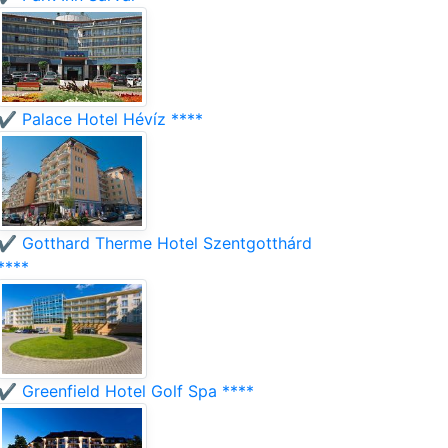
✔️ Palace Hotel Hévíz ****
✔️ Gotthard Therme Hotel Szentgotthárd
****
✔️ Greenfield Hotel Golf Spa ****