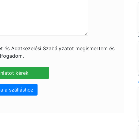
ket és Adatkezelési Szabályzatot megismertem és
lfogadom.
a a szálláshoz