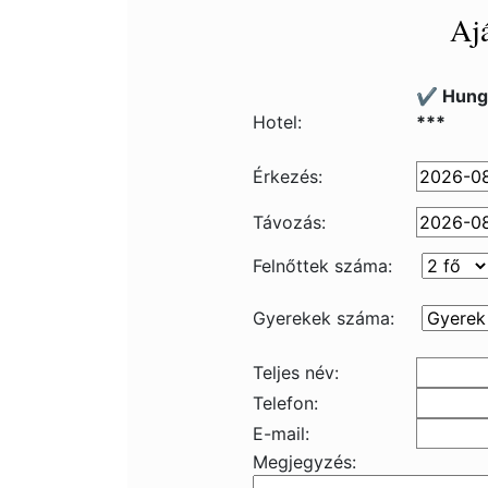
Ajá
✔️ Hung
Hotel:
***
Érkezés:
Távozás:
Felnőttek száma:
Gyerekek száma:
Teljes név:
Telefon:
E-mail:
Megjegyzés: