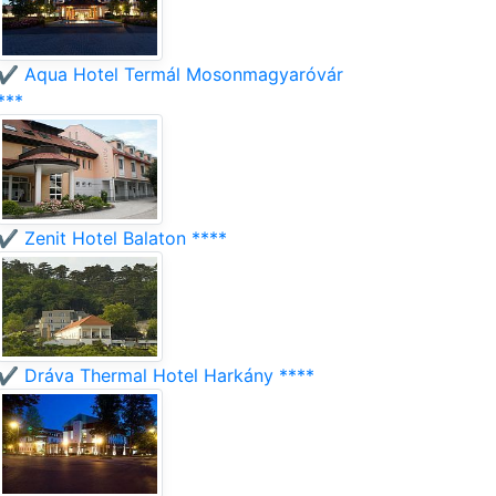
✔️ Aqua Hotel Termál Mosonmagyaróvár
***
✔️ Zenit Hotel Balaton ****
✔️ Dráva Thermal Hotel Harkány ****