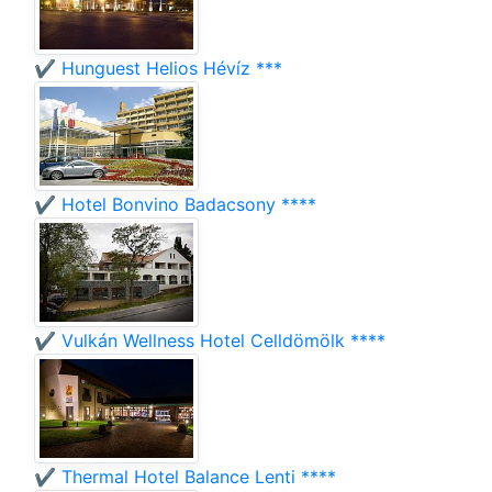
✔️ Hunguest Helios Hévíz ***
✔️ Hotel Bonvino Badacsony ****
✔️ Vulkán Wellness Hotel Celldömölk ****
✔️ Thermal Hotel Balance Lenti ****