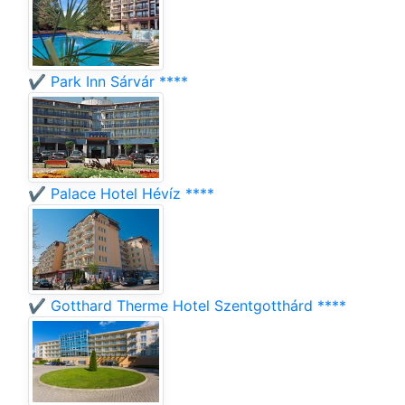
✔️ Park Inn Sárvár ****
✔️ Palace Hotel Hévíz ****
✔️ Gotthard Therme Hotel Szentgotthárd ****