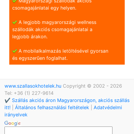
Magyarországi szállodák akciós
csomagajánlatai egy helyen.
A legjobb magyarországi wellness
szállodák akciós csomagajánlatai a
legjobb árakon.
A mobilalkalmazás letöltésével gyorsan
és egyszerũen foglalhat.
www.szallasokhotelek.hu
Copyright © 2002 - 2026
Tel: +36 (1) 227-9614
✔️ Szállás akciós áron Magyarországon, akciós szállás
itt!
|
Általános felhasználási feltételek
|
Adatvédelmi
irányelvek