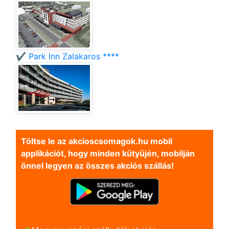
✔️ Park Inn Zalakaros ****
Töltse le az akcioscsomagok.hu mobil
applikációt, hogy minden kütyüjén, mobilján
önnel legyen az összes akciós szállás!