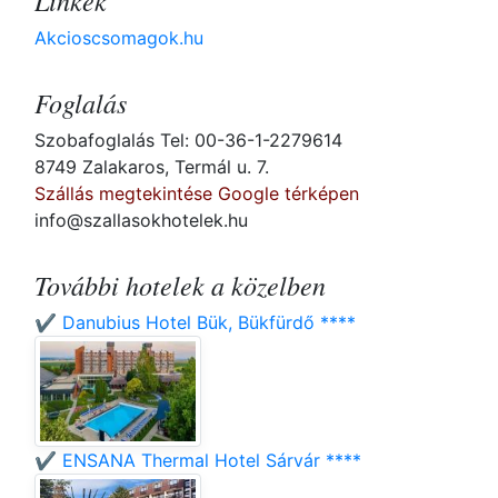
Linkek
Akcioscsomagok.hu
Foglalás
Szobafoglalás Tel: 00-36-1-2279614
8749 Zalakaros, Termál u. 7.
Szállás megtekintése Google térképen
info@szallasokhotelek.hu
További hotelek a közelben
✔️ Danubius Hotel Bük, Bükfürdő ****
✔️ ENSANA Thermal Hotel Sárvár ****