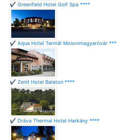
✔️ Greenfield Hotel Golf Spa ****
✔️ Aqua Hotel Termál Mosonmagyaróvár ***
✔️ Zenit Hotel Balaton ****
✔️ Dráva Thermal Hotel Harkány ****