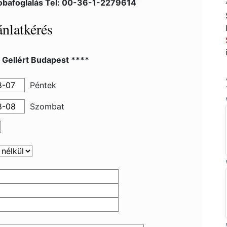
obafoglalás Tel: 00-36-1-2279614
nlatkérés
 Gellért Budapest ****
Péntek
Szombat