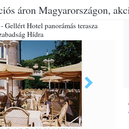
ciós áron Magyarországon, akció
- Gellért Hotel panorámás terasza
Szabadság Hídra