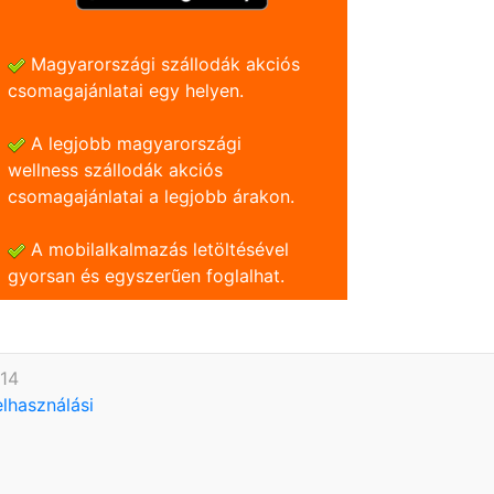
Magyarországi szállodák akciós
csomagajánlatai egy helyen.
A legjobb magyarországi
wellness szállodák akciós
csomagajánlatai a legjobb árakon.
A mobilalkalmazás letöltésével
gyorsan és egyszerũen foglalhat.
614
elhasználási