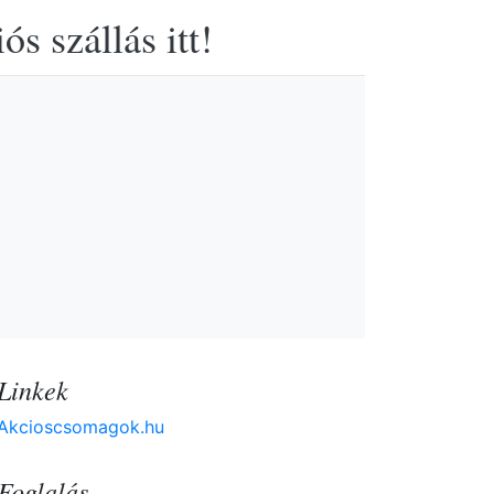
s szállás itt!
Linkek
Akcioscsomagok.hu
Foglalás