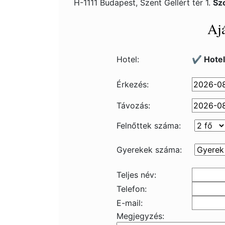
H-1111 Budapest, Szent Gellért tér 1.
Sz
Ajá
Hotel:
✔️ Hotel
Érkezés:
Távozás:
Felnőttek száma:
Gyerekek száma:
Teljes név:
Telefon:
E-mail:
Megjegyzés: