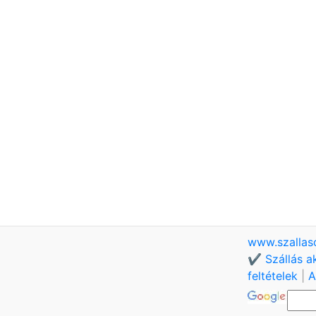
www.szallas
✔️ Szállás a
feltételek
|
A