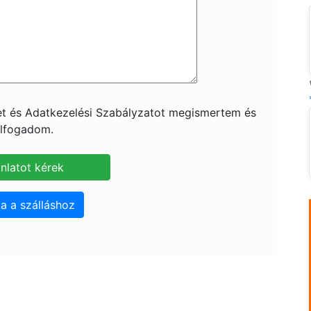
ket és Adatkezelési Szabályzatot megismertem és
lfogadom.
a a szálláshoz