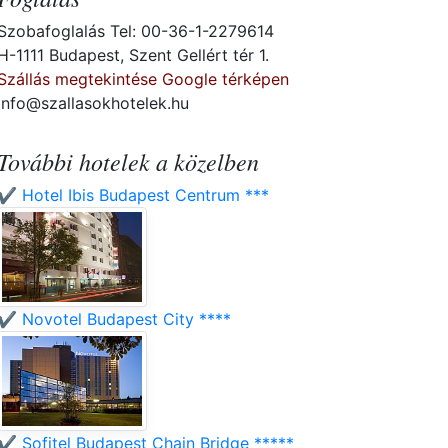
Szobafoglalás Tel: 00-36-1-2279614
H-1111 Budapest, Szent Gellért tér 1.
Szállás megtekintése Google térképen
info@szallasokhotelek.hu
További hotelek a közelben
✔️ Hotel Ibis Budapest Centrum ***
✔️ Novotel Budapest City ****
✔️ Sofitel Budapest Chain Bridge *****