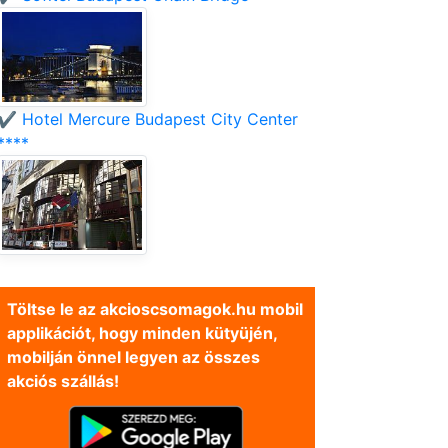
✔️ Hotel Mercure Budapest City Center
****
Töltse le az akcioscsomagok.hu mobil
applikációt, hogy minden kütyüjén,
mobilján önnel legyen az összes
akciós szállás!