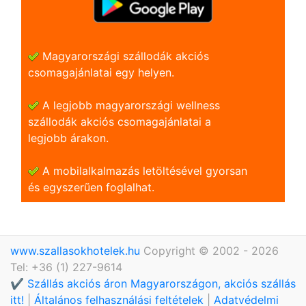
Magyarországi szállodák akciós
csomagajánlatai egy helyen.
A legjobb magyarországi wellness
szállodák akciós csomagajánlatai a
legjobb árakon.
A mobilalkalmazás letöltésével gyorsan
és egyszerũen foglalhat.
www.szallasokhotelek.hu
Copyright © 2002 - 2026
Tel: +36 (1) 227-9614
✔️ Szállás akciós áron Magyarországon, akciós szállás
itt!
|
Általános felhasználási feltételek
|
Adatvédelmi