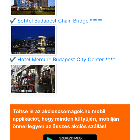
✔️ Sofitel Budapest Chain Bridge *****
✔️ Hotel Mercure Budapest City Center ****
Töltse le az akcioscsomagok.hu mobil
applikációt, hogy minden kütyüjén, mobilján
önnel legyen az összes akciós szállás!