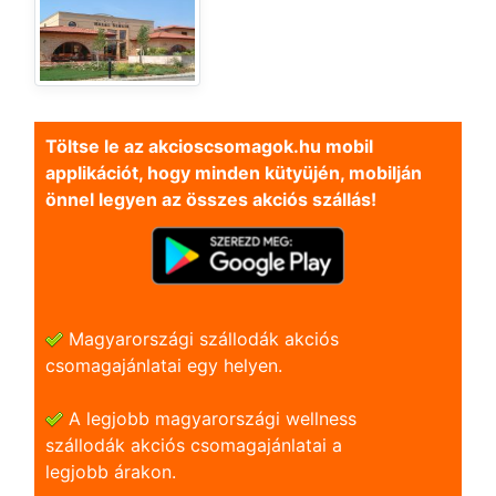
Töltse le az akcioscsomagok.hu mobil
applikációt, hogy minden kütyüjén, mobilján
önnel legyen az összes akciós szállás!
Magyarországi szállodák akciós
csomagajánlatai egy helyen.
A legjobb magyarországi wellness
szállodák akciós csomagajánlatai a
legjobb árakon.