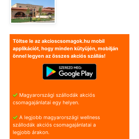
Töltse le az akcioscsomagok.hu mobil
applikációt, hogy minden kütyüjén, mobilján
önnel legyen az összes akciós szállás!
Magyarországi szállodák akciós
csomagajánlatai egy helyen.
A legjobb magyarországi wellness
szállodák akciós csomagajánlatai a
legjobb árakon.