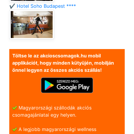
✔️ Hotel Soho Budapest ****
Töltse le az akcioscsomagok.hu mobil
applikációt, hogy minden kütyüjén, mobilján
önnel legyen az összes akciós szállás!
Magyarországi szállodák akciós
csomagajánlatai egy helyen.
A legjobb magyarországi wellness