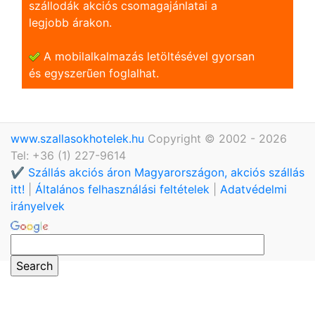
szállodák akciós csomagajánlatai a
legjobb árakon.
A mobilalkalmazás letöltésével gyorsan
és egyszerũen foglalhat.
www.szallasokhotelek.hu
Copyright © 2002 - 2026
Tel: +36 (1) 227-9614
✔️ Szállás akciós áron Magyarországon, akciós szállás
itt!
|
Általános felhasználási feltételek
|
Adatvédelmi
irányelvek