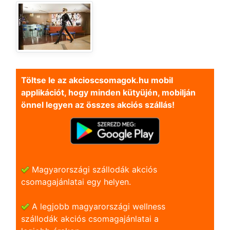
Töltse le az akcioscsomagok.hu mobil
applikációt, hogy minden kütyüjén, mobilján
önnel legyen az összes akciós szállás!
Magyarországi szállodák akciós
csomagajánlatai egy helyen.
A legjobb magyarországi wellness
szállodák akciós csomagajánlatai a