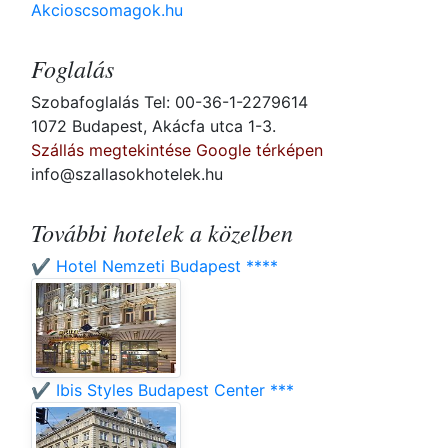
Akcioscsomagok.hu
Foglalás
Szobafoglalás Tel: 00-36-1-2279614
1072 Budapest, Akácfa utca 1-3.
Szállás megtekintése Google térképen
info@szallasokhotelek.hu
További hotelek a közelben
✔️ Hotel Nemzeti Budapest ****
✔️ Ibis Styles Budapest Center ***