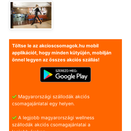
Töltse le az akcioscsomagok.hu mobil
applikációt, hogy minden kütyüjén, mobilján
önnel legyen az összes akciós szállás!
Magyarországi szállodák akciós
csomagajánlatai egy helyen.
A legjobb magyarországi wellness
szállodák akciós csomagajánlatai a