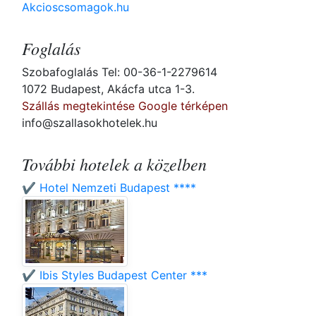
Akcioscsomagok.hu
Foglalás
Szobafoglalás Tel: 00-36-1-2279614
1072 Budapest, Akácfa utca 1-3.
Szállás megtekintése Google térképen
info@szallasokhotelek.hu
További hotelek a közelben
✔️ Hotel Nemzeti Budapest ****
✔️ Ibis Styles Budapest Center ***