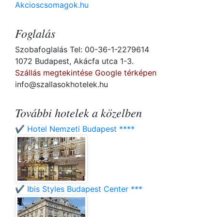
Akcioscsomagok.hu
Foglalás
Szobafoglalás Tel: 00-36-1-2279614
1072 Budapest, Akácfa utca 1-3.
Szállás megtekintése Google térképen
info@szallasokhotelek.hu
További hotelek a közelben
✔️ Hotel Nemzeti Budapest ****
✔️ Ibis Styles Budapest Center ***