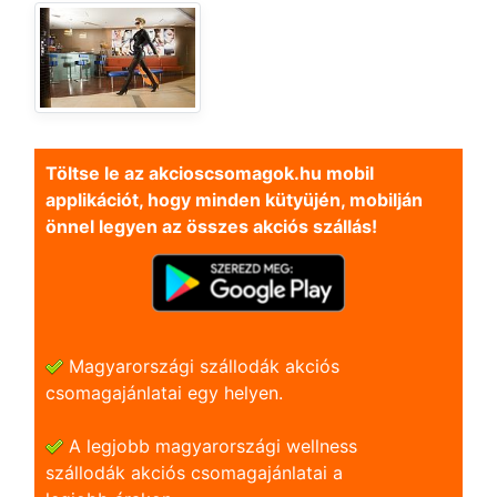
Töltse le az akcioscsomagok.hu mobil
applikációt, hogy minden kütyüjén, mobilján
önnel legyen az összes akciós szállás!
Magyarországi szállodák akciós
csomagajánlatai egy helyen.
A legjobb magyarországi wellness
szállodák akciós csomagajánlatai a