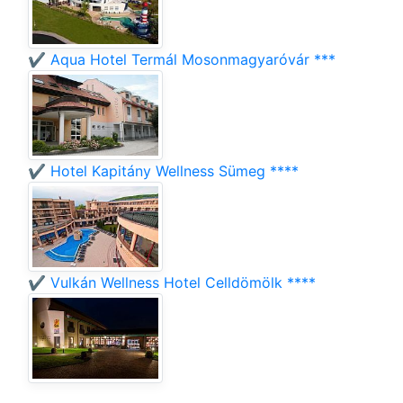
✔️ Aqua Hotel Termál Mosonmagyaróvár ***
✔️ Hotel Kapitány Wellness Sümeg ****
✔️ Vulkán Wellness Hotel Celldömölk ****