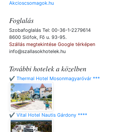
Akcioscsomagok.hu
Foglalás
Szobafoglalás Tel: 00-36-1-2279614
8600 Siófok, Fő u. 93-95.
Szállás megtekintése Google térképen
info@szallasokhotelek.hu
További hotelek a közelben
✔️ Thermal Hotel Mosonmagyaróvár ***
✔️ Vital Hotel Nautis Gárdony ****