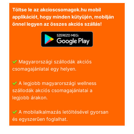
Töltse le az akcioscsomagok.hu mobil
applikációt, hogy minden kütyüjén, mobilján
önnel legyen az összes akciós szállás!
Magyarországi szállodák akciós
csomagajánlatai egy helyen.
A legjobb magyarországi wellness
szállodák akciós csomagajánlatai a
legjobb árakon.
A mobilalkalmazás letöltésével gyorsan
és egyszerũen foglalhat.