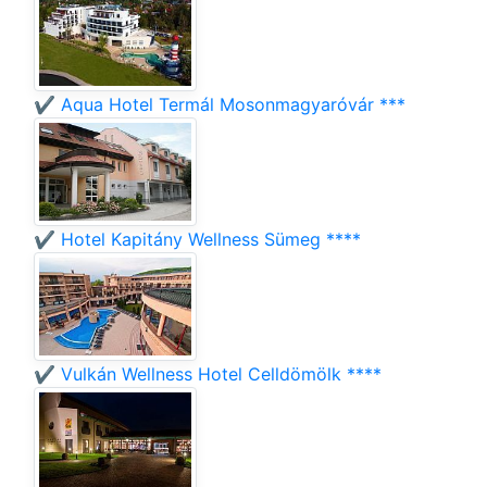
✔️ Aqua Hotel Termál Mosonmagyaróvár ***
✔️ Hotel Kapitány Wellness Sümeg ****
✔️ Vulkán Wellness Hotel Celldömölk ****