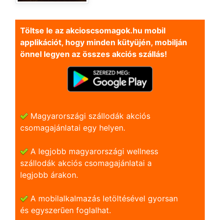
Töltse le az akcioscsomagok.hu mobil
applikációt, hogy minden kütyüjén, mobilján
önnel legyen az összes akciós szállás!
Magyarországi szállodák akciós
csomagajánlatai egy helyen.
A legjobb magyarországi wellness
szállodák akciós csomagajánlatai a
legjobb árakon.
A mobilalkalmazás letöltésével gyorsan
és egyszerũen foglalhat.