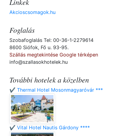
Linkek
Akcioscsomagok.hu
Foglalás
Szobafoglalás Tel: 00-36-1-2279614
8600 Siófok, Fő u. 93-95.
Szállás megtekintése Google térképen
info@szallasokhotelek.hu
További hotelek a közelben
✔️ Thermal Hotel Mosonmagyaróvár ***
✔️ Vital Hotel Nautis Gárdony ****