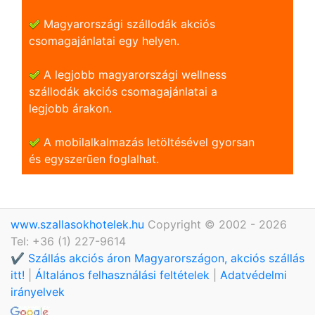
Magyarországi szállodák akciós
csomagajánlatai egy helyen.
A legjobb magyarországi wellness
szállodák akciós csomagajánlatai a
legjobb árakon.
A mobilalkalmazás letöltésével gyorsan
és egyszerũen foglalhat.
www.szallasokhotelek.hu
Copyright © 2002 - 2026
Tel: +36 (1) 227-9614
✔️ Szállás akciós áron Magyarországon, akciós szállás
itt!
|
Általános felhasználási feltételek
|
Adatvédelmi
irányelvek