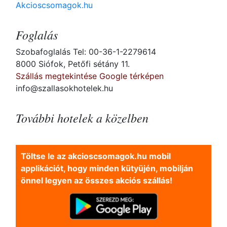
Akcioscsomagok.hu
Foglalás
Szobafoglalás Tel: 00-36-1-2279614
8000 Siófok, Petőfi sétány 11.
Szállás megtekintése Google térképen
info@szallasokhotelek.hu
További hotelek a közelben
Töltse le az akcioscsomagok.hu mobil
applikációt, hogy minden kütyüjén, mobilján
önnel legyen az összes akciós szállás!