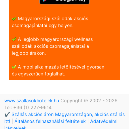
Magyarországi szállodák akciós
csomagajánlatai egy helyen.
A legjobb magyarországi wellness
szállodák akciós csomagajánlatai a
legjobb árakon.
A mobilalkalmazás letöltésével gyorsan
és egyszerũen foglalhat.
www.szallasokhotelek.hu
Copyright © 2002 - 2026
Tel: +36 (1) 227-9614
✔️ Szállás akciós áron Magyarországon, akciós szállás
itt!
|
Általános felhasználási feltételek
|
Adatvédelmi
irányelvek