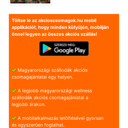
Töltse le az akcioscsomagok.hu mobil
applikációt, hogy minden kütyüjén, mobilján
önnel legyen az összes akciós szállás!
Magyarországi szállodák akciós
csomagajánlatai egy helyen.
A legjobb magyarországi wellness
szállodák akciós csomagajánlatai a
legjobb árakon.
A mobilalkalmazás letöltésével gyorsan
és egyszerũen foglalhat.