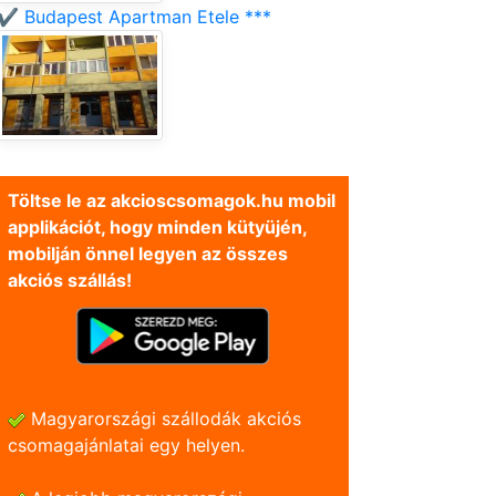
✔️ Budapest Apartman Etele ***
Töltse le az akcioscsomagok.hu mobil
applikációt, hogy minden kütyüjén,
mobilján önnel legyen az összes
akciós szállás!
Magyarországi szállodák akciós
csomagajánlatai egy helyen.