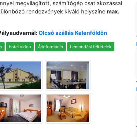
nyel megvilágított, számítógép csatlakozással
ülönböző rendezvények kiváló helyszíne
max.
 Pályaudvarnál:
Olcsó szállás Kelenföldön
s
hotel video
Árinformáció
Lemondási feltételek