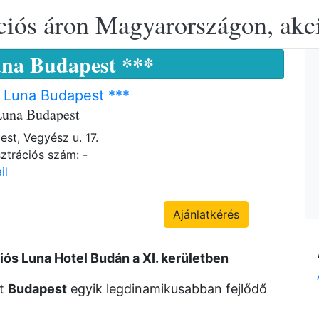
ciós áron Magyarországon, akció
una Budapest ***
 Luna Budapest ***
Luna Budapest
est, Vegyész u. 17.
ztrációs szám: -
il
Ajánlatkérés
iós Luna Hotel Budán a XI. kerületben
lt
Budapest
egyik legdinamikusabban fejlődő