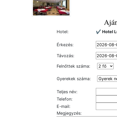
Aján
Hotel:
✔️ Hotel 
Érkezés:
Távozás:
Felnőttek száma:
Gyerekek száma:
Teljes név:
Telefon:
E-mail:
Megjegyzés: