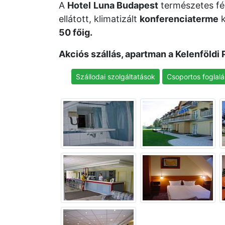
A
Hotel
Luna Budapest
természetes fén
ellátott, klimatizált
konferenciaterme
k
50 főig.
Akciós szállás, apartman a Kelenföldi
Szállodai szolgáltatások
Csoportos foglalá