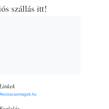
s szállás itt!
Linkek
Akcioscsomagok.hu
Foglalás