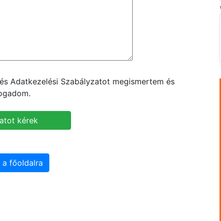
t és Adatkezelési Szabályzatot megismertem és
fogadom.
 a főoldalra