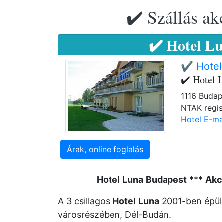
✔️ Szállás ak
✔️ Hotel L
✔️ Hotel
✔️ Hotel 
1116 Budap
NTAK regis
Hotel E-ma
Árak, online foglalás
Hotel
Luna
Budapest
***
Akc
A 3 csillagos
Hotel
Luna
2001-ben épü
városrészében, Dél-Budán.