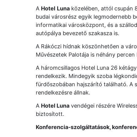
A
Hotel
Luna
közelében, attól csupán 8
budai városrész egyik legmodernebb b
informatikai városközpont, és a szállo
autópálya bevezető szakasza is.
A Rákóczi hídnak köszönhetően a város 
Művészetek Palotája is néhány percen b
A háromcsillagos Hotel Luna 26 kétág
rendelkezik. Mindegyik szoba légkondici
fürdőszobában hajszárító található. 
rendelkezésre állnak.
A
Hotel Luna
vendégei részére Wireless 
biztosított.
Konferencia-szolgáltatások, konfer