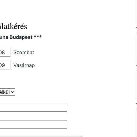
latkérés
Luna Budapest ***
Szombat
Vasárnap