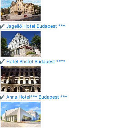
✔️ Jagelló Hotel Budapest ***
✔️ Hotel Bristol Budapest ****
✔️ Anna Hotel*** Budapest ***