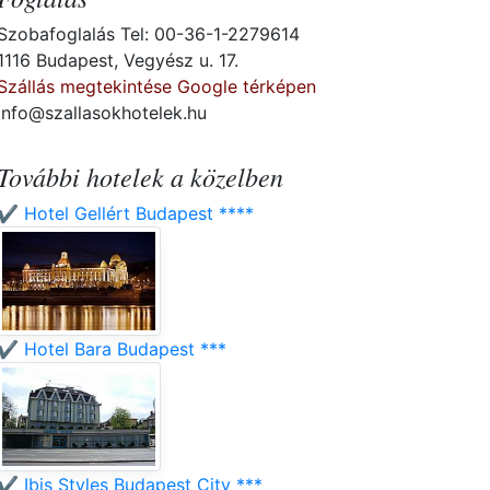
Szobafoglalás Tel: 00-36-1-2279614
1116 Budapest, Vegyész u. 17.
Szállás megtekintése Google térképen
info@szallasokhotelek.hu
További hotelek a közelben
✔️ Hotel Gellért Budapest ****
✔️ Hotel Bara Budapest ***
✔️ Ibis Styles Budapest City ***