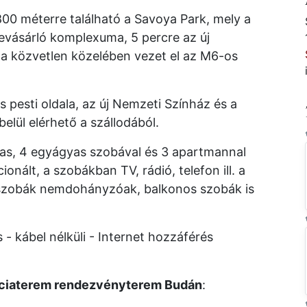
00 méterre található a Savoya Park, mely a
evásárló komplexuma, 5 percre az új
da közvetlen közelében vezet el az M6-os
pesti oldala, az új Nemzeti Színház és a
elül elérhető a szállodából.
yas, 4 egyágyas szobával és 3 apartmannal
onált, a szobákban TV, rádió, telefon ill. a
A szobák nemdohányzóak, balkonos szobák is
- kábel nélküli - Internet hozzáférés
enciaterem rendezvényterem Budán
: