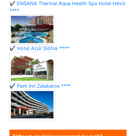
✔️ ENSANA Thermal Aqua Health Spa Hotel Hévíz
****
✔️ Hotel Azúr Siófok ****
✔️ Park Inn Zalakaros ****