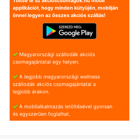
Töltse le az akcioscsomagok.hu mobil
applikációt, hogy minden kütyüjén, mobilján
önnel legyen az összes akciós szállás!
Magyarországi szállodák akciós
csomagajánlatai egy helyen.
A legjobb magyarországi wellness
szállodák akciós csomagajánlatai a
legjobb árakon.
A mobilalkalmazás letöltésével gyorsan
és egyszerũen foglalhat.