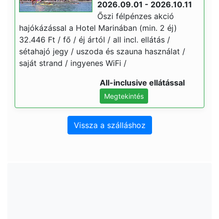
2026.09.01 - 2026.10.11
Őszi félpénzes akció
hajókázással a Hotel Marinában (min. 2 éj)
32.446 Ft / fő / éj ártól / all incl. ellátás /
sétahajó jegy / uszoda és szauna használat /
saját strand / ingyenes WiFi /
All-inclusive ellátással
Megtekintés
Vissza a szálláshoz