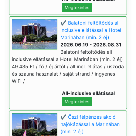
Megtekintés
✔️ Balatoni feltöltődés all
inclusive ellátással a Hotel
Marinában (min. 2 éj)
2026.06.19 - 2026.08.31
Balatoni feltöltődés all
inclusive ellátással a Hotel Marinában (min. 2 éj)
49.435 Ft / fő / éj ártól / all incl. ellátás / uszoda
és szauna használat / saját strand / ingyenes
WiFi /
All-inclusive ellátással
Megtekintés
✔️ Őszi félpénzes akció
hajókázással a Marinában
(min. 2 éj)