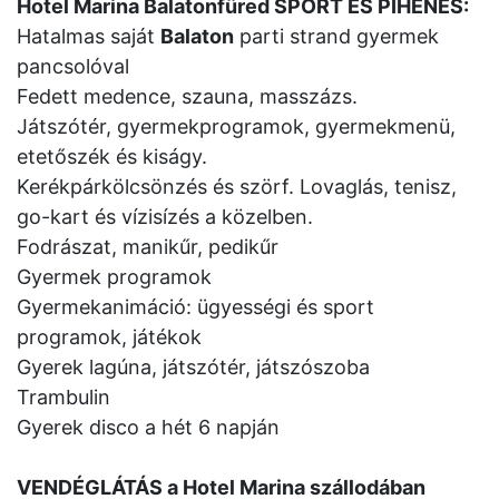
Hotel Marina Balatonfüred SPORT ÉS PIHENÉS:
Hatalmas saját
Balaton
parti strand gyermek
pancsolóval
Fedett medence, szauna, masszázs.
Játszótér, gyermekprogramok, gyermekmenü,
etetőszék és kiságy.
Kerékpárkölcsönzés és szörf. Lovaglás, tenisz,
go-kart és vízisízés a közelben.
Fodrászat, manikűr, pedikűr
Gyermek programok
Gyermekanimáció: ügyességi és sport
programok, játékok
Gyerek lagúna, játszótér, játszószoba
Trambulin
Gyerek disco a hét 6 napján
VENDÉGLÁTÁS a Hotel Marina szállodában