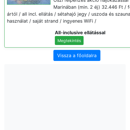
Őszi félpénzes akció hajókázással
Marinában (min. 2 éj) 32.446 Ft / f
ártól / all incl. ellátás / sétahajó jegy / uszoda és szaun
használat / saját strand / ingyenes WiFi /
All-inclusive ellátással
Megtekintés
Vissza a főoldalra