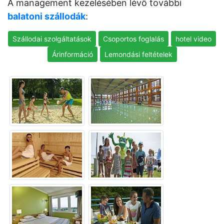
A management kezelésében lévő további
balatoni szállodák
:
Szállodai szolgáltatások
Csoportos foglalás
hotel video
Árinformáció
Lemondási feltételek