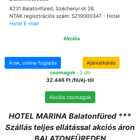
8231 Balatonfüred, Széchenyi út 26.
NTAK regisztrációs szám: SZ19000347 - Hotel
Hotel E-mail
Akciós
Árak, online foglalás
Ajánlatkérés
csomagok :
3 db
32.446 Ft /fő/éj-től
Akciós csomagok
HOTEL MARINA Balatonfüred ***
Szállás teljes ellátással akciós áron
BALATONFÜREDEN