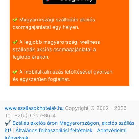
Magyarországi szállodák akciós
csomagajánlatai egy helyen.
A legjobb magyarországi wellness
szállodák akciós csomagajánlatai a
legjobb árakon.
A mobilalkalmazás letöltésével gyorsan
és egyszerũen foglalhat.
www.szallasokhotelek.hu
Copyright © 2002 - 2026
Tel: +36 (1) 227-9614
✔️ Szállás akciós áron Magyarországon, akciós szállás
itt!
|
Általános felhasználási feltételek
|
Adatvédelmi
irányelvek