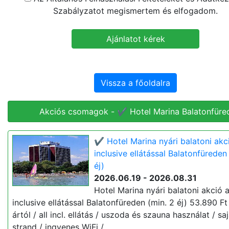
Szabályzatot megismertem és elfogadom.
Vissza a főoldalra
Akciós csomagok - ✔️ Hotel Marina Balatonfüre
✔️ Hotel Marina nyári balatoni akci
inclusive ellátással Balatonfüreden
éj)
2026.06.19 - 2026.08.31
Hotel Marina nyári balatoni akció a
inclusive ellátással Balatonfüreden (min. 2 éj) 53.890 Ft 
ártól / all incl. ellátás / uszoda és szauna használat / saj
strand / ingyenes WiFi /