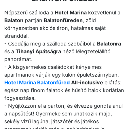
Népszerű szálloda a
Hotel
Marina
közvetlenül a
Balaton
partján
Balatonfüreden
, zöld
környezetben akciós áron, hatalmas saját
stranddal.
- Csodálja meg a szálloda szobáiból a
Balatonra
és a
Tihanyi Apátságra
néző lélegzetelállító
panorámát.
- A kisgyermekes családokat kényelmes
apartmanok várják egy külön épületszárnyban.
Hotel Marina Balatonfüred
All-inclusive
ellátás:
egész nap finom falatok és hűsítő italok korlátlan
fogyasztása.
- Nyújtózzon el a parton, és élvezze gondtalanul
a napsütést! Gyermeke sem unatkozik majd,
sekély vizű lagúna, játszótér és játékos