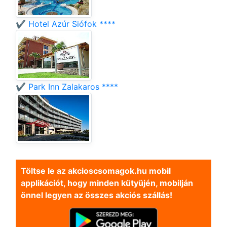
✔️ Hotel Azúr Siófok ****
✔️ Park Inn Zalakaros ****
Töltse le az akcioscsomagok.hu mobil
applikációt, hogy minden kütyüjén, mobilján
önnel legyen az összes akciós szállás!