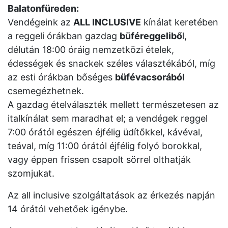
Balatonfüreden:
Vendégeink az
ALL INCLUSIVE
kínálat keretében
a reggeli órákban gazdag
büféreggelibő
l,
délután 18:00 óráig nemzetközi ételek,
édességek és snackek széles választékából, míg
az esti órákban bőséges
büfévacsorából
csemegézhetnek.
A gazdag ételválaszték mellett természetesen az
italkínálat sem maradhat el; a vendégek reggel
7:00 órától egészen éjfélig üdítőkkel, kávéval,
teával, míg 11:00 órától éjfélig folyó borokkal,
vagy éppen frissen csapolt sörrel olthatják
szomjukat.
Az all inclusive szolgáltatások az érkezés napján
14 órától vehetőek igénybe.