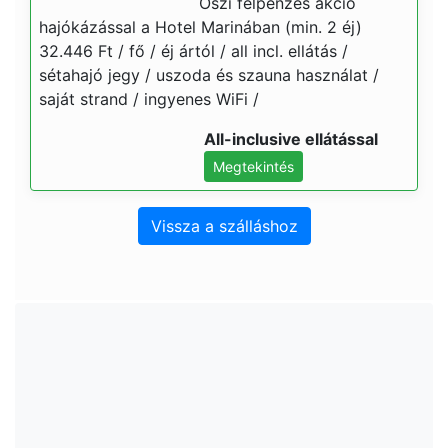
Őszi félpénzes akció
hajókázással a Hotel Marinában (min. 2 éj)
32.446 Ft / fő / éj ártól / all incl. ellátás /
sétahajó jegy / uszoda és szauna használat /
saját strand / ingyenes WiFi /
All-inclusive ellátással
Megtekintés
Vissza a szálláshoz