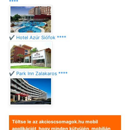
****
✔️ Hotel Azúr Siófok ****
✔️ Park Inn Zalakaros ****
Töltse le az akcioscsomagok.hu mobil
applikációt, hogy minden kütyüjén, mobilján