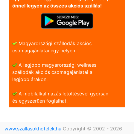
önnel legyen az összes akciós szállás!
Magyarországi szállodák akciós
csomagajánlatai egy helyen.
A legjobb magyarországi wellness
szállodák akciós csomagajánlatai a
legjobb árakon.
A mobilalkalmazás letöltésével gyorsan
és egyszerũen foglalhat.
www.szallasokhotelek.hu
Copyright © 2002 - 2026