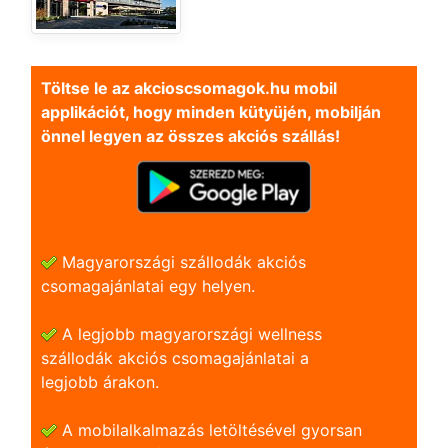
Töltse le az akcioscsomagok.hu mobil
applikációt, hogy minden kütyüjén, mobilján
önnel legyen az összes akciós szállás!
Magyarországi szállodák akciós
csomagajánlatai egy helyen.
A legjobb magyarországi wellness
szállodák akciós csomagajánlatai a
legjobb árakon.
A mobilalkalmazás letöltésével gyorsan