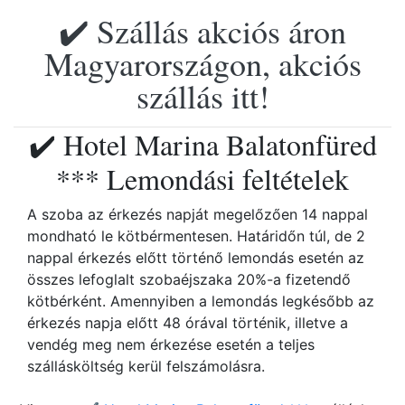
✔️ Szállás akciós áron
Magyarországon, akciós
szállás itt!
✔️ Hotel Marina Balatonfüred
*** Lemondási feltételek
A szoba az érkezés napját megelőzően 14 nappal
mondható le kötbérmentesen. Határidőn túl, de 2
nappal érkezés előtt történő lemondás esetén az
összes lefoglalt szobaéjszaka 20%-a fizetendő
kötbérként. Amennyiben a lemondás legkésőbb az
érkezés napja előtt 48 órával történik, illetve a
vendég meg nem érkezése esetén a teljes
szállásköltség kerül felszámolásra.