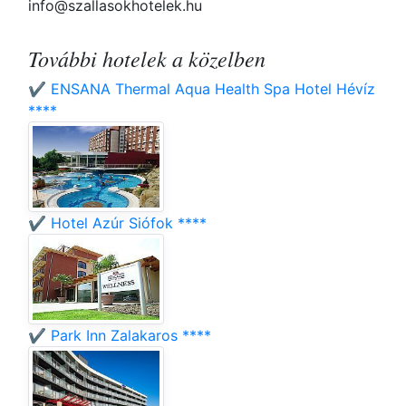
info@szallasokhotelek.hu
További hotelek a közelben
✔️ ENSANA Thermal Aqua Health Spa Hotel Hévíz
****
✔️ Hotel Azúr Siófok ****
✔️ Park Inn Zalakaros ****