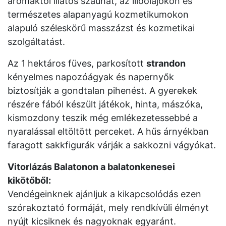
aromáktól illatos szaunát, az illóolajokon és
természetes alapanyagú kozmetikumokon
alapuló széleskörű masszázst és kozmetikai
szolgáltatást.
Az 1 hektáros füves, parkosított
strandon
kényelmes napozóágyak és napernyők
biztosítják a gondtalan pihenést. A gyerekek
részére fából készült játékok, hinta, mászóka,
kismozdony teszik még emlékezetessebbé a
nyaralással eltöltött perceket. A hűs árnyékban
faragott sakkfigurák várják a sakkozni vágyókat.
Vitorlázás Balatonon a balatonkenesei
kikötőből:
Vendégeinknek ajánljuk a kikapcsolódás ezen
szórakoztató formáját, mely rendkívüli élményt
nyújt kicsiknek és nagyoknak egyaránt.