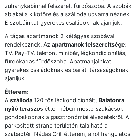
zuhanykabinnal felszerelt fürdőszoba. A szobák
ablakai a kikötőre és a szálloda udvarra néznek.
E szobáinkat gyerekes családoknak ajánljuk.
A tágas apartmanok 2 kétágyas szobával
rendelkeznek. Az
apartmanok felszereltsége
:
TV, Pay-TV, telefon, minibár, légkondicionálás,
fürdőkádas fürdőszoba. Apatmanjainkat
gyerekes családoknak és baráti társaságoknak
ajánljuk.
Étterem
:
A
szálloda
120 fős légkondicionált,
Balatonra
nyíló teraszos
éttermében mesterszakácsok
gondoskodnak a gasztronómiai élvezetekről. A
parkosított strand területén található a
szabadtéri Nádas Grill étterem, ahol hangulatos