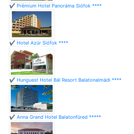
✔️ Prémium Hotel Panoráma Siófok ****
✔️ Hotel Azúr Siófok ****
✔️ Hunguest Hotel Bál Resort Balatonalmádi ****
✔️ Anna Grand Hotel Balatonfüred *****