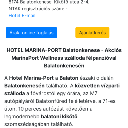
8174 Balatonkenese, Kikötő utca 2-4.
NTAK regisztrációs szám: -
Hotel E-mail
Árak, online foglalás
Ajánlatkérés
HOTEL MARINA-PORT Balatonkenese - Akciós
MarinaPort Wellness szálloda félpanzióval
Balatonkenesén
A
Hotel
Marina-
Port
a
Balaton
északi oldalán
Balatonkenesén
található. A
közvetlen vízparti
szálloda
a fővárostól egy órára, az M7
autópályáról Balatonfüred felé letérve, a 71-es
úton, 10 perces autózást követően a
legmodernebb
balatoni kikötő
szomszédságában található.