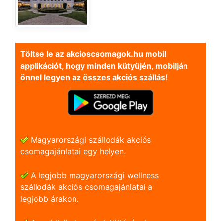
Töltse le az akcioscsomagok.hu mobil
applikációt, hogy minden kütyüjén, mobilján
önnel legyen az összes akciós szállás!
Magyarországi szállodák akciós
csomagajánlatai egy helyen.
A legjobb magyarországi wellness
szállodák akciós csomagajánlatai a
legjobb árakon.