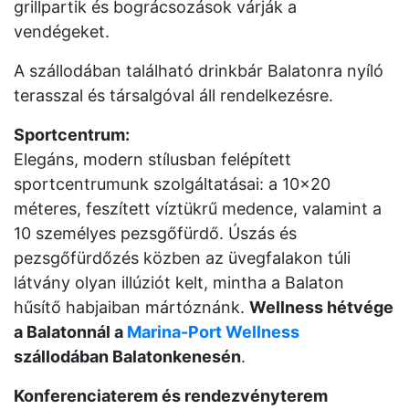
grillpartik és bográcsozások várják a
vendégeket.
A szállodában található drinkbár Balatonra nyíló
terasszal és társalgóval áll rendelkezésre.
Sportcentrum:
Elegáns, modern stílusban felépített
sportcentrumunk szolgáltatásai: a 10x20
méteres, feszített víztükrű medence, valamint a
10 személyes pezsgőfürdő. Úszás és
pezsgőfürdőzés közben az üvegfalakon túli
látvány olyan illúziót kelt, mintha a Balaton
hűsítő habjaiban mártóznánk.
Wellness hétvége
a Balatonnál a
Marina-Port Wellness
szállodában Balatonkenesén
.
Konferenciaterem és rendezvényterem