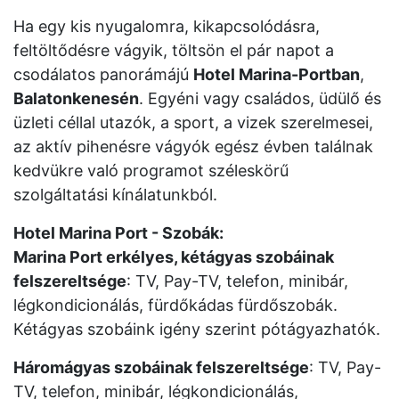
Ha egy kis nyugalomra, kikapcsolódásra,
feltöltődésre vágyik, töltsön el pár napot a
csodálatos panorámájú
Hotel Marina-Portban
,
Balatonkenesén
. Egyéni vagy családos, üdülő és
üzleti céllal utazók, a sport, a vizek szerelmesei,
az aktív pihenésre vágyók egész évben találnak
kedvükre való programot széleskörű
szolgáltatási kínálatunkból.
Hotel Marina Port - Szobák:
Marina Port erkélyes, kétágyas szobáinak
felszereltsége
: TV, Pay-TV, telefon, minibár,
légkondicionálás, fürdőkádas fürdőszobák.
Kétágyas szobáink igény szerint pótágyazhatók.
Háromágyas szobáinak felszereltsége
: TV, Pay-
TV, telefon, minibár, légkondicionálás,