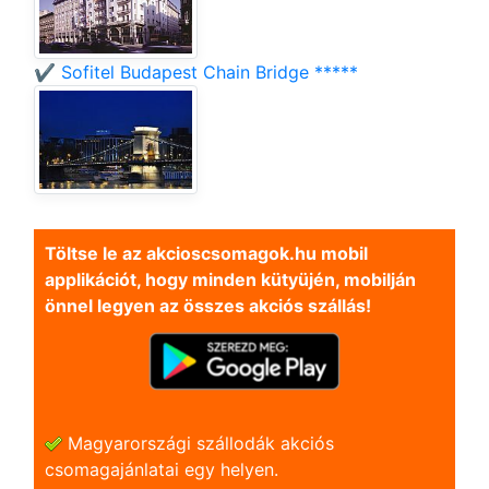
✔️ Sofitel Budapest Chain Bridge *****
Töltse le az akcioscsomagok.hu mobil
applikációt, hogy minden kütyüjén, mobilján
önnel legyen az összes akciós szállás!
Magyarországi szállodák akciós
csomagajánlatai egy helyen.