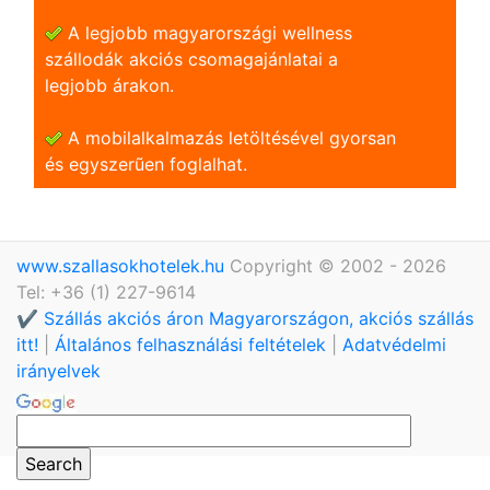
A legjobb magyarországi wellness
szállodák akciós csomagajánlatai a
legjobb árakon.
A mobilalkalmazás letöltésével gyorsan
és egyszerũen foglalhat.
www.szallasokhotelek.hu
Copyright © 2002 - 2026
Tel: +36 (1) 227-9614
✔️ Szállás akciós áron Magyarországon, akciós szállás
itt!
|
Általános felhasználási feltételek
|
Adatvédelmi
irányelvek