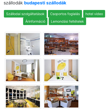
szállodák
budapesti szállodák
Szállodai szolgáltatások
Csoportos foglalás
hotel video
Árinformáció
Lemondási feltételek