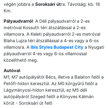
végén jobbra a
Soroksári
út
ra. Távolság: kb. 16
Km.
Pályaudvarról
: A Déli pályaudvarról a 2-es
metróval Kossuth téri átszállással a 2-es
villamosra. A Keleti pályaudvarról 2-es metróval
Blaha Lujza téri átszállással a 4-es vagy a 6-os
villamosra. A
Ibis Styles Budapest City
a Nyugati
pályaudvarról 4-es vagy 6-os villamossal
közelíthető meg.
Autóval
:
M1, M7 autópályától Bécs, illetve a Balaton felől a
Petőfi-hídon keresztül. Az M0 körgyűrű felől a
Lágymányosi-hídon keresztül, az M5 déli
autópályáról Szeged felől a Könyves Kálmán
körút - Soroksári út felő