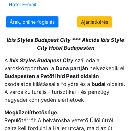
Hotel E-mail
Árak, online foglalás
Ajánlatkérés
Ibis Styles Budapest City *** Akciós Ibis Style
City Hotel Budapesten
A
Ibis Styles Budapest City
szálloda a
városközpontban, a
Duna
partján
helyezkedik el
Budapesten a Petőfi híd Pesti oldalán
csodálatos kilátással a folyóra és a
budai
oldalra.
A város kulturális - turisztikai - és pénzügyi
negyedei könnyedén elérhetőek
Megközelíthetősége:
Repülőtérről: A belvárosba vezető Üllői útról
balra kell fordulni a Haller utcára, majd az út