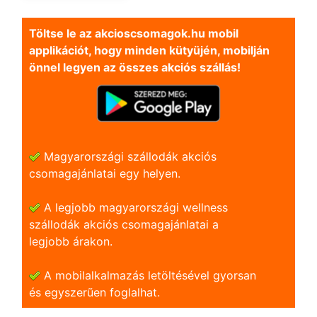
Töltse le az akcioscsomagok.hu mobil
applikációt, hogy minden kütyüjén, mobilján
önnel legyen az összes akciós szállás!
Magyarországi szállodák akciós
csomagajánlatai egy helyen.
A legjobb magyarországi wellness
szállodák akciós csomagajánlatai a
legjobb árakon.
A mobilalkalmazás letöltésével gyorsan
és egyszerũen foglalhat.